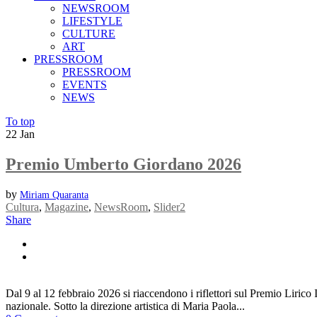
NEWSROOM
LIFESTYLE
CULTURE
ART
PRESSROOM
PRESSROOM
EVENTS
NEWS
To top
22
Jan
Premio Umberto Giordano 2026
by
Miriam Quaranta
Cultura
,
Magazine
,
NewsRoom
,
Slider2
Share
Dal 9 al 12 febbraio 2026 si riaccendono i riflettori sul Premio Lir
nazionale. Sotto la direzione artistica di Maria Paola...