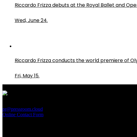
Riccardo Frizza debuts at the Royal Ballet and Ope
Wed, June 24.
Riccardo Frizza conducts the world premiere of O
Fri, May 15.
PressRoom
pr@pressroom.cloud
Online Contact Form
MAGAZINE