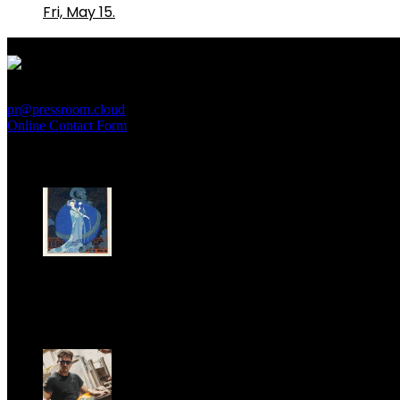
Fri, May 15.
PressRoom
pr@pressroom.cloud
Online Contact Form
MAGAZINE
LA PRINCIPESSA E LA GUERRIERA. Ovvero, di chi par
Sun, June 28.