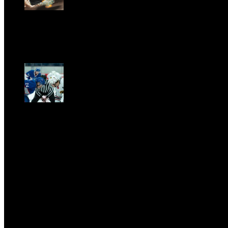
GARBO acquisisce Alex Signoretti, eccellenza con
Sat, April 11.
CLASSIC RIVALRY. Nemmeno il fenomeno Heated Riva
tempo della musica classica
Sat, February 28.
PRESSROOM
test