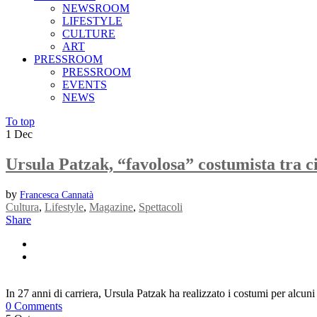
NEWSROOM
LIFESTYLE
CULTURE
ART
PRESSROOM
PRESSROOM
EVENTS
NEWS
To top
1
Dec
Ursula Patzak, “favolosa” costumista tra c
by
Francesca Cannatà
Cultura
,
Lifestyle
,
Magazine
,
Spettacoli
Share
In 27 anni di carriera, Ursula Patzak ha realizzato i costumi per alcun
0 Comments