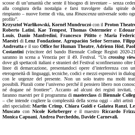
scosse di un’umanità che sente il bisogno di inventare – senza cede
alla congiura della nostalgia e farsi travolgere dalla spirale d
rimpianto – nuove forme di vita, una
Rinascenza
universale sotto og
profilo”.
Krzysztof Warlikowski, Kornél Mundruczó
con il
Proton Theatr
Roberto Latini
,
Kae Tempest
,
Thomas Ostermeier
e
Edouar
Louis
,
Danio Manfredini
,
Francesco Pititto
e
Maria Federi
Maestri
di
Lenz Fondazione
,
Agrupación Señor Serrano
,
Filip
Andreatta
e il suo
Office for Human Theatre
,
Adrienn Hód
,
Pao
Costantini
(vincitore del bando Biennale College Registi 2020-2
saranno in scena a Venezia per il 49. Festival. “Un
crossing vie
dove gli spettacoli italiani e stranieri del Festival sconfineranno oltre 
linee di demarcazione, presentandoci opere d’interferenza con u
eterogeneità di linguaggi, tecniche, codici e mezzi espressivi in dialo
con le urgenze del presente. Non un solo teatro ma molti teat
possibili. Plurali come l’universo perché il pensiero libero non conos
né dogane né frontiere”. Accanto ad alcuni dei registi invitati, 
faranno maestri per il programma di
masterclass
di
Biennale Colle
– che intende cogliere la complessità della scena oggi – altri artisti 
altri specialisti:
Martin Crimp
,
Chiara Guidi e Galatea Ranzi
,
Le
Muscato
con
Nicole Kehrberger
e il maestro
Riccardo Frizz
Monica Capuani
,
Andrea Porcheddu, Davide Carnevali.