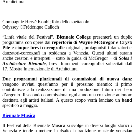
Architettura.
Compagnie Hervé Koubi; foto dello spettacolo
Odyssey ©Frédérique Calloch
“Linfa vitale del Festival”,
Biennale College
presenterà un dupli
programma con opere dal
repertorio di Wayne McGregor
e
Cryst
Pite
e
cinque brevi coreografie
originali, protagonisti i danzatori e
danzatori-coreografi in residenza a Venezia. Questi ultimi saran
anche creatori e interpreti – sotto la guida di McGregor – di
Solos 
Architecture Biennale
, brevi frammenti coreografici sollecitati dal
17. Mostra Internazionale di Architettura.
Due programmi pluriennali di commissioni di nuova danz
vengono avviati quest’anno per il prossimo triennio: il prim
contribuisce alla realizzazione di una produzione futura dei Leo
d’argento. Il secondo commissiona ogni anno una creazione autono
destinata agli artisti italiani. A questo scopo verrà lanciato un
band
specifico a maggio.
Biennale Musica
Il Festival della Biennale Musica si svolge in diversi luoghi storici 
Venezia e tende a mettere in risalto la tradizione musicale venezia