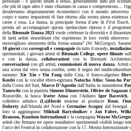
personale – è questo infatti il senso, generalmente dato per scontat
che più di ogni altro è stato chiamato in causa e compromesso… Og
desideriamo disperatamente riconnetterci con il mondo attraverso 
corpo e siamo impazienti di fare ritorno alla nostra piena esistenza 
carne e ossa. La danza, la principale forma d’arte di
First Touch
,
pronta ad accompagnare questa spettacolare ripresa e il program
della
Biennale Danza 2021
vuole celebrare la diversità e il dinamis
di tanti artisti straordinari che esprimono le loro verità attraverso 
meraviglioso strumento della forma umana” (W. McGregor).
Saran
10 giorni
con
coreografi e compagnie
da tutto il mondo,
installazio
sperimentali, i giovani artisti di
Biennale College
,
opere filmate
sul
e con la danza,
collaborazioni
con la Biennale Architettur
conversazioni
con gli artisti,
commissioni di nuova danza
.
Artisti 
una scena dal vivo senza confini, sotto il segno del multiculturalis
saranno:
Xie Xin
e
Yin Fang
dalla Cina,
il franco-algerino
Herv
Koubi
con la vocalist ebreo-egiziana
Natacha Atlas
;
Soon-ho Par
dalla Corea del Sud,
Marco D’Agostin
dall’Italia; la statunitense
Pa
Tanowitz
con la pianista
Simone Dinnerstein
,
Olivier de Sagazan
d
Brazaville, la basca
Iratxe Ansa
con l’italiano
Igor Bacovich
, 
collettivo artistico
(La)Horde
insieme al producer
Rone
,
Oon
Doherty
dall’Irlanda del Nord
e
Germaine Acogny
dal Senegal.
loro si aggiungono:
Mikhail Baryshnikov
e
Jan Fabre, Wilki
Branson, Random International
e
la compagnia
Wayne McGrego
artisti che firmano tre opere installative sperimentali visibili lungo tut
l’arco del Festival in collaborazione con la 17. Mostra Internazionale 