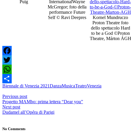
Puig
InternationalWayne
dello-spettacolo-Hard
McGregor; foto della
to-be-a-God-©Proton
performance Future
Theatre-Marton-AGH
Self © Ravi Deepres
Kornel Mundruczo
Proton Theatre foto
dello spettacolo Hard
to be a God ©Proton
Theatre, Márton ÁG
Facebook
Twitter
WhatsApp
Biennale di Venezia 2021
Danza
Musica
Teatro
Venezia
Share
Previous post
Progetto MAMbo: prima lettera “Dear you”
Next post
Dudamel all’Opéra di Parigi
No Comments