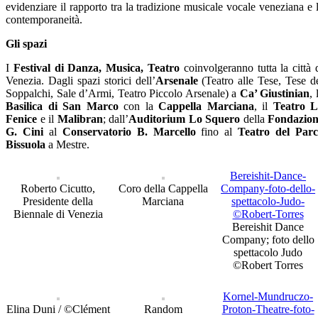
evidenziare il rapporto tra la tradizione musicale vocale veneziana e 
contemporaneità.
Gli spazi
I
Festival di Danza, Musica, Teatro
coinvolgeranno tutta la città 
Venezia. Dagli spazi storici dell’
Arsenale
(Teatro alle Tese, Tese d
Soppalchi, Sale d’Armi, Teatro Piccolo Arsenale) a
Ca’ Giustinian
, 
Basilica di San Marco
con la
Cappella Marciana
, il
Teatro 
Fenice
e il
Malibran
; dall’
Auditorium Lo Squero
della
Fondazio
G. Cini
al
Conservatorio B. Marcello
fino al
Teatro del Par
Bissuola
a Mestre.
Bereishit-Dance-
Roberto Cicutto,
Coro della Cappella
Company-foto-dello-
Presidente della
Marciana
spettacolo-Judo-
Biennale di Venezia
©Robert-Torres
Bereishit Dance
Company; foto dello
spettacolo Judo
©Robert Torres
Kornel-Mundruczo-
Elina Duni / ©Clément
Random
Proton-Theatre-foto-