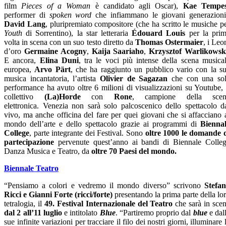
film
Pieces of a Woman
è candidato agli Oscar),
Kae Tempes
performer di
spoken word
che infiammano le giovani generazioni
David Lang
, pluripremiato compositore (che ha scritto le musiche p
Youth
di Sorrentino), la star letteraria
Édouard Louis
per la pri
volta in scena con un suo testo diretto da
Thomas Ostermaier
, i Leo
d’oro
Germaine Acogny
,
Kaija Saariaho
,
Krzysztof Warlikowsk
E ancora,
Elina Duni
, tra le voci più intense della scena musica
europea,
Arvo Pärt
, che ha raggiunto un pubblico vario con la s
musica incantatoria,
l’artista
Olivier de Sagazan
che con una so
performance ha avuto oltre 6 milioni di visualizzazioni su Youtube, 
collettivo
(La)Horde
con
Rone
, campione della scen
elettronica.
Venezia non sarà solo palcoscenico dello spettacolo d
vivo, ma anche officina del fare per quei giovani che si affacciano 
mondo dell’arte e dello spettacolo grazie ai programmi di
Bienna
College
, parte integrante dei Festival. Sono
oltre 1000 le domande 
partecipazione
pervenute quest’anno ai bandi di Biennale Colle
Danza Musica e Teatro, da
oltre 70 Paesi del mondo.
Biennale Teatro
“Pensiamo a colori e vedremo il mondo diverso” scrivono
Stefa
Ricci e Gianni Forte (ricci/forte)
presentando la prima parte della lo
tetralogia, il
49. Festival Internazionale del Teatro
che sarà
in sce
dal 2 all’11 luglio
e intitolato
Blue
. “Partiremo proprio dal
blue
e dal
sue infinite variazioni per tracciare il filo dei nostri giorni, illuminare 