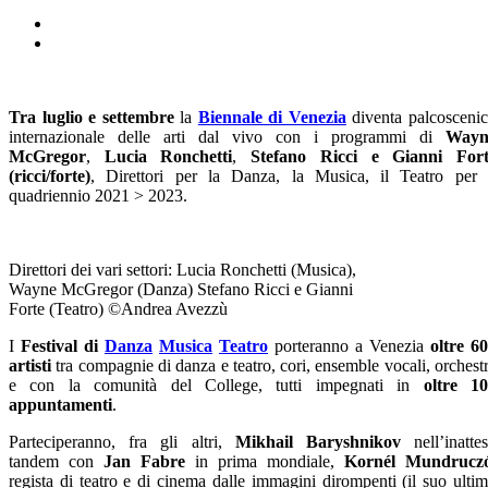
Tra luglio e settembre
la
Biennale di Venezia
diventa palcosceni
internazionale delle arti dal vivo con i programmi di
Wayn
McGregor
,
Lucia Ronchetti
,
Stefano Ricci e Gianni Fort
(ricci/forte)
, Direttori per la Danza, la Musica, il Teatro per 
quadriennio 2021 > 2023.
Direttori dei vari settori: Lucia Ronchetti (Musica),
Wayne McGregor (Danza) Stefano Ricci e Gianni
Forte (Teatro) ©Andrea Avezzù
I
Festival di
Danza
Musica
Teatro
porteranno a Venezia
oltre 6
artisti
tra compagnie di danza e teatro, cori, ensemble vocali, orchest
e con la comunità del College, tutti impegnati in
oltre 1
appuntamenti
.
Parteciperanno, fra gli altri,
Mikhail Baryshnikov
nell’inatte
tandem con
Jan Fabre
in prima mondiale,
Kornél Mundrucz
regista di teatro e di cinema dalle immagini dirompenti (il suo ulti