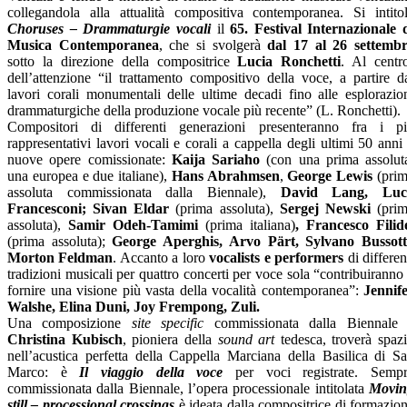
collegandola alla attualità compositiva contemporanea. Si intito
Choruses – Drammaturgie vocali
il
65. Festival Internazionale 
Musica Contemporanea
, che si svolgerà
dal 17 al 26 settemb
sotto la direzione della compositrice
Lucia Ronchetti
. Al centr
dell’attenzione “il trattamento compositivo della voce, a partire d
lavori corali monumentali delle ultime decadi fino alle esplorazio
drammaturgiche della produzione vocale più recente” (L. Ronchetti).
Compositori di differenti generazioni presenteranno fra i p
rappresentativi lavori vocali e corali a cappella degli ultimi 50 anni
nuove opere
comissionate:
Kaija Sariaho
(con una prima assolut
una europea e due italiane),
Hans Abrahmsen
,
George Lewis
(pri
assoluta commissionata dalla Biennale),
David Lang, Luc
Francesconi; Sivan Eldar
(prima assoluta),
Sergej Newski
(pri
assoluta),
Samir Odeh-Tamimi
(prima italiana)
, Francesco Filid
(prima assoluta);
George Aperghis, Arvo Pärt, Sylvano Bussott
Morton Feldman
. Accanto a loro
vocalists e performers
di differen
tradizioni musicali per quattro concerti per voce sola “contribuiranno
fornire una visione più vasta della vocalità contemporanea”:
Jennif
Walshe, Elina Duni, Joy Frempong, Zuli.
Una composizione
site specific
commissionata dalla Biennale
Christina Kubisch
, pioniera della
sound art
tedesca, troverà spaz
nell’acustica perfetta della Cappella Marciana della Basilica di S
Marco: è
Il viaggio della voce
per voci registrate. Semp
commissionata dalla Biennale, l’opera processionale intitolata
Movin
still – processional crossings
è ideata dalla compositrice di formazio