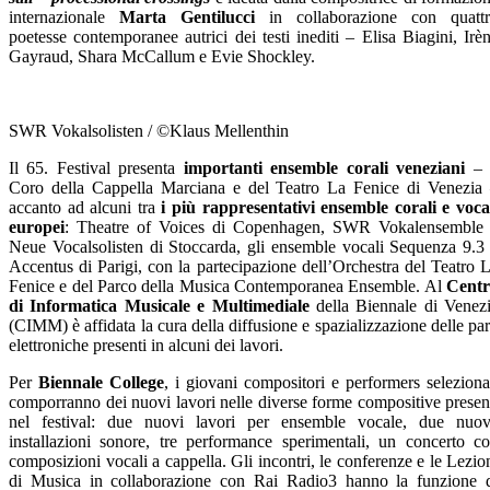
internazionale
Marta Gentilucci
in collaborazione con quatt
poetesse contemporanee autrici dei testi inediti – Elisa Biagini, Irè
Gayraud, Shara McCallum e Evie Shockley.
SWR Vokalsolisten / ©Klaus Mellenthin
Il 65. Festival presenta
importanti ensemble corali veneziani
– 
Coro della Cappella Marciana e del Teatro La Fenice di Venezia
accanto ad alcuni tra
i più rappresentativi ensemble corali e voca
europei
: Theatre of Voices di Copenhagen, SWR Vokalensemble
Neue Vocalsolisten di Stoccarda, gli ensemble vocali Sequenza 9.3
Accentus di Parigi, con la partecipazione dell’Orchestra del Teatro 
Fenice e del Parco della Musica Contemporanea Ensemble. Al
Centr
di Informatica Musicale e Multimediale
della Biennale di Venez
(CIMM) è affidata la cura della diffusione e spazializzazione delle par
elettroniche presenti in alcuni dei lavori.
Per
Biennale College
, i giovani compositori e performers seleziona
comporranno dei nuovi lavori nelle diverse forme compositive presen
nel festival: due nuovi lavori per ensemble vocale, due nuo
installazioni sonore, tre performance sperimentali, un concerto c
composizioni vocali a cappella.
Gli incontri, le conferenze e le Lezio
di Musica in collaborazione con Rai Radio3 hanno la funzione 