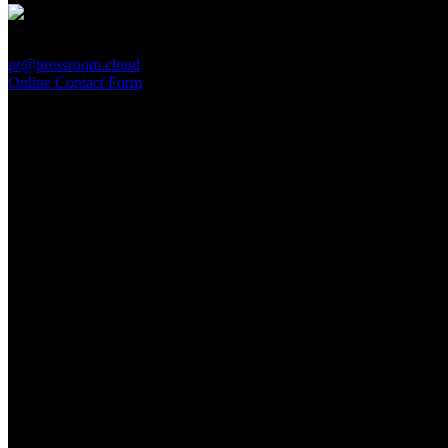
PressRoom
pr@pressroom.cloud
Online Contact Form
MAGAZINE
LA PRINCIPESSA E LA GUERRIERA. Ovvero, di chi
parliamo quando parliamo di Turandot?
Sun, June 28.