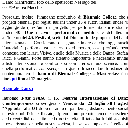
Danio Manfredini; foto dello spettacolo Nel lago del
cor ©Andrea Macchia
Prosegue, inoltre, l’impegno produttivo di
Biennale College
che 
progetti biennali per registi italiani under 35 e autori italiani under 4
aggiunge da quest’anno il progetto per performer italiani e stranie
under 40.
Due i lavori performativi inediti
che debutteran
all’interno del
49. Festival
, scelti dai Direttori fra le proposte del ban
internazionale. Considerando il grande interesse che oggi susci
l’autorialità performativa nel resto del mondo, così profondamen
connessa con le Arti Visive, quelle della Musica e della Danza, Stefa
Ricci e Gianni Forte hanno ritenuto importante e necessario invita
artisti internazionali a confrontarsi con una scrittura scenica, co
quella performativa
site specific
, in grado di raccontare le istanze d
contemporaneo.
Il
bando di Biennale College – Masterclass
è
o
line
qui
fino al 12 maggio.
Biennale Danza
Intitolato
First Sense
, il
15. Festival Internazionale di Dan
Contemporanea
si svolgerà a Venezia
dal 23 luglio all’1 agos
“Approdati al 2021 dopo un anno di pandemia, distanziamento socia
e restrizioni fisiche forzate, riprendiamo prepotentemente coscien
della centralità del tatto nella nostra vita. Il tatto ha infatti acquisi
nuove risonanze nella nostra società, in senso ampio e a livello p