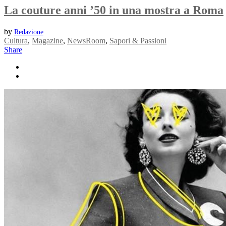
La couture anni ’50 in una mostra a Roma
by
Redazione
Cultura
,
Magazine
,
NewsRoom
,
Sapori & Passioni
Share