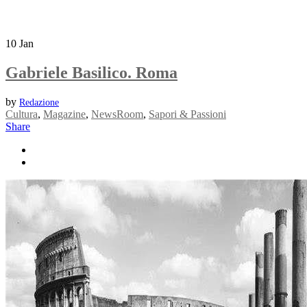
10
Jan
Gabriele Basilico. Roma
by
Redazione
Cultura
,
Magazine
,
NewsRoom
,
Sapori & Passioni
Share