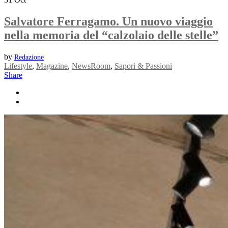
Salvatore Ferragamo. Un nuovo viaggio
nella memoria del “calzolaio delle stelle”
by
Redazione
Lifestyle
,
Magazine
,
NewsRoom
,
Sapori & Passioni
Share