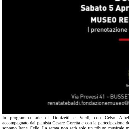
In programma arie di Donizetti e Verdi, con Celso Albel
accompagnato dal pianista Cesare Goretta e con la partecipazione d
soprano Irene Celle. La serata non sarà solo un tributo musicale 