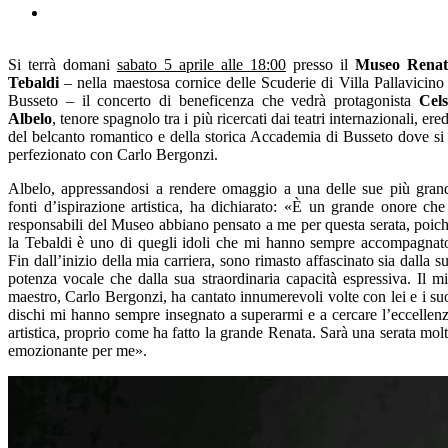
Si terrà domani
sabato 5 aprile alle 18:00
presso il
Museo Renat
Tebaldi
– nella maestosa cornice delle Scuderie di Villa Pallavicino
Busseto – il concerto di beneficenza che vedrà protagonista
Cel
Albelo
, tenore spagnolo tra i più ricercati dai teatri internazionali, ere
del belcanto romantico e della storica Accademia di Busseto dove si
perfezionato con Carlo Bergonzi.
Albelo, appressandosi a rendere omaggio a una delle sue più gran
fonti d’ispirazione artistica, ha dichiarato: «È un grande onore che
responsabili del Museo abbiano pensato a me per questa serata, poic
la Tebaldi è uno di quegli idoli che mi hanno sempre accompagnat
Fin dall’inizio della mia carriera, sono rimasto affascinato sia dalla s
potenza vocale che dalla sua straordinaria capacità espressiva. Il m
maestro, Carlo Bergonzi, ha cantato innumerevoli volte con lei e i su
dischi mi hanno sempre insegnato a superarmi e a cercare l’eccellen
artistica, proprio come ha fatto la grande Renata. Sarà una serata mol
emozionante per me».