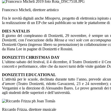
Francesco Micheli, direttore artistico
Fra le novità digitali anche
Mixopera
, progetto di elettronica ispirat
la realizzazione di un EP che sarà pubblicato su tutte le piattaforme
DIES NATALIS
Il giorno del compleanno di Donizetti, 29 novembre, è sempre un mo
Donizetti
, con l’esecuzione della
Messa a voci sole con accompagn
Donizetti Opera (ingresso libero su prenotazione) in collaborazione c
da Hana Lee in pagine di Donizetti e Rossini.
DONIZETTI CHRISTMAS DAY
L’ultimo sabato del festival, il 4 dicembre, il Teatro Donizetti e il Ce
concerti e performance, oltre che da nuovi turni delle visite guidate
Do
DONIZETTI EDUCATIONAL
L’attività per le scuole, declinata durante tutto l’anno, prevede alcun
d’amore
(Teatro Donizetti, ridotto Gavazzeni, 23 e 24 novembre); qu
Vergamini e la direzione di Alessandro Bares. Le prove generali dei t
agli studenti delle superiori e dell’università.
Riccardo Frizza, direttore musicale