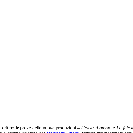
no ritmo le prove delle nuove produzioni –
L’elisir d’amore
e
La fille