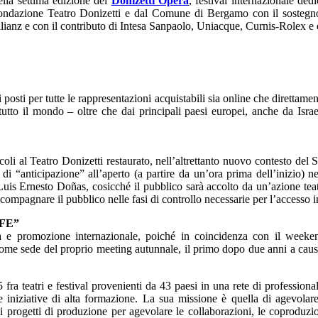
la settima edizione del
Donizetti Opera
, festival internazionale de
Fondazione Teatro Donizetti e dal Comune di Bergamo con il sostegn
ianz e con il contributo di Intesa Sanpaolo, Uniacque, Curnis-Rolex e d
posti per tutte le rappresentazioni acquistabili sia online che direttame
utto il mondo – oltre che dai principali paesi europei, anche da Israe
li al Teatro Donizetti restaurato, nell’altrettanto nuovo contesto del 
“anticipazione” all’aperto (a partire da un’ora prima dell’inizio) negli
Luis Ernesto Doñas, cosicché il pubblico sarà accolto da un’azione teat
ompagnare il pubblico nelle fasi di controllo necessarie per l’accesso in
FE”
ilità e promozione internazionale, poiché in coincidenza con il wee
me sede del proprio meeting autunnale, il primo dopo due anni a causa d
fra teatri e festival provenienti da 43 paesi in una rete di professiona
niziative di alta formazione. La sua missione è quella di agevolare 
 progetti di produzione per agevolare le collaborazioni, le coproduzion