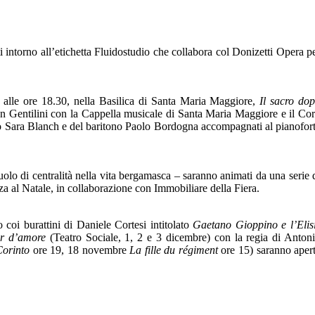
lti intorno all’etichetta Fluidostudio che collabora col Donizetti Opera p
: alle ore 18.30, nella Basilica di Santa Maria Maggiore,
Il sacro do
tian Gentilini con la Cappella musicale di Santa Maria Maggiore e il Co
ano Sara Blanch e del baritono Paolo Bordogna accompagnati al pianofor
ruolo di centralità nella vita bergamasca – saranno animati da una serie 
nza al Natale, in collaborazione con Immobiliare della Fiera.
o coi burattini di Daniele Cortesi intitolato
Gaetano Gioppino e l’Elis
sir d’amore
(Teatro Sociale, 1, 2 e 3 dicembre) con la regia di Anton
Corinto
ore 19, 18 novembre
La fille du régiment
ore 15) saranno aper