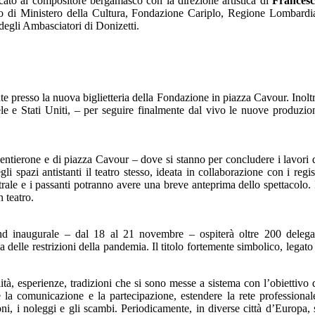
dicato al compositore bergamasco con la direzione artistica di
Frances
o di Ministero della Cultura, Fondazione Cariplo, Regione Lombardi
egli Ambasciatori di Donizetti.
nte presso la nuova biglietteria della Fondazione in piazza Cavour. Inolt
le e Stati Uniti, – per seguire finalmente dal vivo le nuove produzio
Sentierone e di piazza Cavour – dove si stanno per concludere i lavori 
 spazi antistanti il teatro stesso, ideata in collaborazione con i regis
rale e i passanti potranno avere una breve anteprima dello spettacolo. 
 teatro.
kend inaugurale – dal 18 al 21 novembre – ospiterà oltre 200 delega
elle restrizioni della pandemia. Il titolo fortemente simbolico, legato
lità, esperienze, tradizioni che si sono messe a sistema con l’obiettivo 
la comunicazione e la partecipazione, estendere la rete professional
i, i noleggi e gli scambi. Periodicamente, in diverse città d’Europa, 