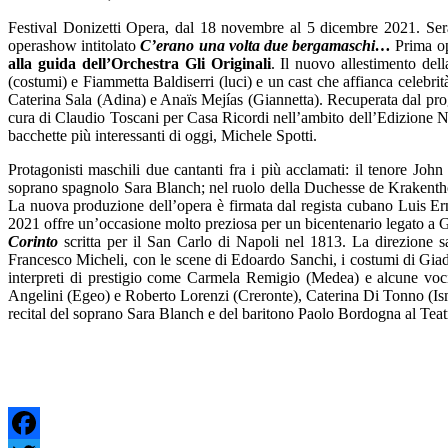
Festival Donizetti Opera, dal 18 novembre al 5 dicembre 2021. Sera
operashow intitolato
C’erano una volta due bergamaschi…
Prima o
alla guida dell’Orchestra Gli Originali
. Il nuovo allestimento de
(costumi) e Fiammetta Baldiserri (luci) e un cast che affianca celebr
Caterina Sala (Adina) e Anaïs Mejías (Giannetta). Recuperata dal p
cura di Claudio Toscani per Casa Ricordi nell’ambito dell’Edizione Na
bacchette più interessanti di oggi, Michele Spotti.
Protagonisti maschili due cantanti fra i più acclamati: il tenore Joh
soprano spagnolo Sara Blanch; nel ruolo della Duchesse de Krakenthor
La nuova produzione dell’opera è firmata dal regista cubano Luis Ern
2021 offre un’occasione molto preziosa per un bicentenario legato a
Corinto
scritta per il San Carlo di Napoli nel 1813. La direzione s
Francesco Micheli, con le scene di Edoardo Sanchi, i costumi di Giada 
interpreti di prestigio come Carmela Remigio (Medea) e alcune voci
Angelini (Egeo) e Roberto Lorenzi (Creronte), Caterina Di Tonno (Is
recital del soprano Sara Blanch e del baritono Paolo Bordogna al Teat