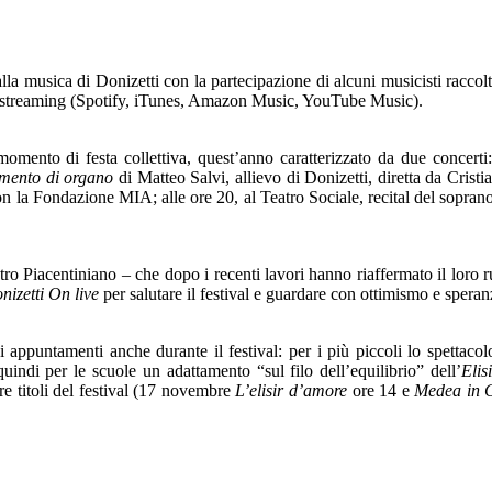
o alla musica di Donizetti con la partecipazione di alcuni musicisti racco
 di streaming (Spotify, iTunes, Amazon Music, YouTube Music).
mento di festa collettiva, quest’anno caratterizzato da due concerti
amento di organo
di Matteo Salvi, allievo di Donizetti, diretta da Cris
on la Fondazione MIA; alle ore 20, al Teatro Sociale, recital del sopr
ntro Piacentiniano – che dopo i recenti lavori hanno riaffermato il loro 
nizetti On live
per salutare il festival e guardare con ottimismo e spera
i appuntamenti anche durante il festival: per i più piccoli lo spettacol
indi per le scuole un adattamento “sul filo dell’equilibrio” dell’
Eli
re titoli del festival (17 novembre
L’elisir d’amore
ore 14 e
Medea in 