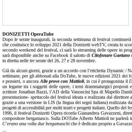
DONIZETTI OperaTube
Dopo le serate inaugurali, la seconda settimana di festival continuer
che costituisce lo sviluppo 2021 della Donizetti webTV, creata lo scor
secondo weekend del festival, ci sarà lo streaming delle opere in p
sarà disponibile anche su Facebook il salotto di
Citofonare Gaetano
in diretta nelle tre serate del 26, 27 e 28 novembre.
Già da alcuni giorni, grazie a un accordo con l’etichetta Dynamic / Na
settimane, per gli abbonati alla DoTube, le nuove edizioni 2021 dei f
e pensieri, o ancora
Alle prove con Mattioli
, in cui è protagonista il
D
un legame tra i soggetti delle opere, i temi drammaturgici proposti e 
scrittore Jonathan Bazzi, l’AD della Vanoncini Spa di Mapello Danilo
presentazione- spettacolo del festival ideata e realizzata dal diretto
grazie a una versione in LIS (la lingua dei segni italiana) realizzata
progetti di accessibilità per molti teatri e progetti italiani. Quello de
1996, il festival Donizetti Opera ricorda Gianandrea Gavazzeni, diretto
compositore bergamasco. Sulla DOTube Alberto Mattioli ne parlerà in 
C’erano una volta due bergamaschi
che è dedicato proprio a Gavazze