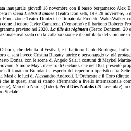
ta inaugurale giovedì 18 novembre con il basso bergamasco Alex Espos
pera in scena
L’elisir d’amore
(Teatro Donizetti, 19 e 28 novembre, 5 d
lla Fondazione Teatro Donizetti è firmato da Frederic Wake-Walker c
ità come il tenore Javier Camarena (Nemorino) e il baritono Roberto Fr
rogramma previsto nel 2020,
La fille du régiment
(Teatro Donizetti, 20 
zionale realizzata con la collaborazione e il contributo del Comune di
n Osborn, che debutta al Festival, e il baritono Paolo Bordogna, buffo 
p ci sarà invece Cristina Bugatty, attrice e personaggio tv, già prota
esto Doñas, con le scene di Angelo Sala, i costumi di Maykel Martinez
 Giovanni Simone Mayr, maestro di Gaetano, che nel 1821 presentò prop
arà di Jonathan Brandani – esperto del repertorio operistico fra Sette
Masi e le luci di Alessandro Andreoli. L’Orchestra e il Coro (diretto d
 che in questi anni si stanno affermando a livello internazionale co
mene), Marcello Nardis (Tideo). Per il
Dies Natalis
(29 novembre) un co
ro Sociale.