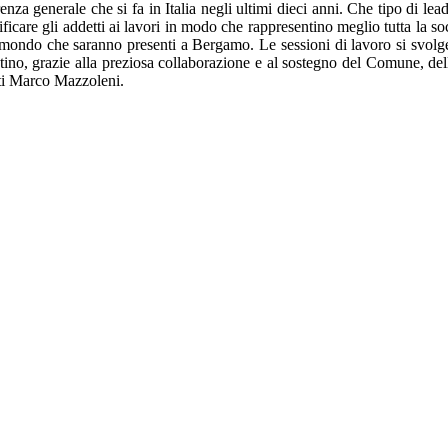
za generale che si fa in Italia negli ultimi dieci anni. Che tipo di le
care gli addetti ai lavori in modo che rappresentino meglio tutta la soci
utto il mondo che saranno presenti a Bergamo. Le sessioni di lavoro si svo
ino, grazie alla preziosa collaborazione e al sostegno del Comune, de
tti Marco Mazzoleni.