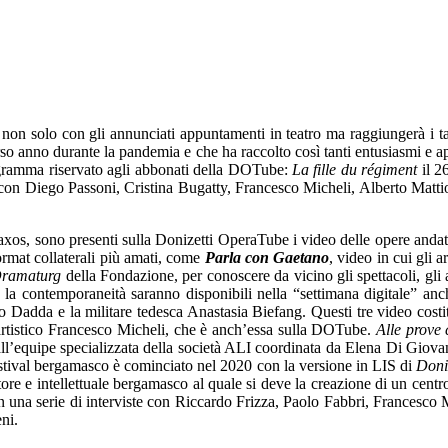
à non solo con gli annunciati appuntamenti in teatro ma raggiungerà i t
so anno durante la pandemia e che ha raccolto così tanti entusiasmi e ap
rogramma riservato agli abbonati della DOTube:
La fille du régiment
il 2
con Diego Passoni, Cristina Bugatty, Francesco Micheli, Alberto Mattiol
xos, sono presenti sulla Donizetti OperaTube i video delle opere andate
ormat collaterali più amati, come
Parla con Gaetano
, video in cui gli 
ramaturg
della Fondazione, per conoscere da vicino gli spettacoli, gli 
la contemporaneità saranno disponibili nella “settimana digitale” anche
 Dadda e la militare tedesca Anastasia Biefang. Questi tre video costi
re artistico Francesco Micheli, che è anch’essa sulla DOTube.
Alle prove
 dall’equipe specializzata della società ALI coordinata da Elena Di Giov
l festival bergamasco è cominciato nel 2020 con la versione in LIS di
Doni
re e intellettuale bergamasco al quale si deve la creazione di un centro
una serie di interviste con Riccardo Frizza, Paolo Fabbri, Francesco M
ni.