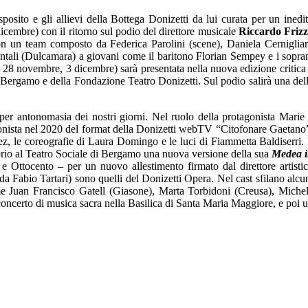
ito e gli allievi della Bottega Donizetti da lui curata per un inedi
icembre) con il ritorno sul podio del direttore musicale
Riccardo Friz
on un team composto da Federica Parolini (scene), Daniela Cerniglia
ontali (Dulcamara) a giovani come il baritono Florian Sempey e i sopra
e 28 novembre, 3 dicembre) sarà presentata nella nuova edizione critica
 Bergamo e della Fondazione Teatro Donizetti. Sul podio salirà una del
per antonomasia dei nostri giorni. Nel ruolo della protagonista Marie 
gonista nel 2020 del format della Donizetti webTV “Citofonare Gaetano
, le coreografie di Laura Domingo e le luci di Fiammetta Baldiserri. 
rio al Teatro Sociale di Bergamo una nuova versione della sua
Medea 
 e Ottocento – per un nuovo allestimento firmato dal direttore artisti
a Fabio Tartari) sono quelli del Donizetti Opera. Nel cast sfilano alcu
me Juan Francisco Gatell (Giasone), Marta Torbidoni (Creusa), Miche
ncerto di musica sacra nella Basilica di Santa Maria Maggiore, e poi 