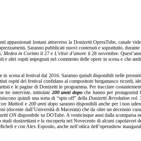
anti appassionati lontani attraverso la Donizetti OperaTube, canale vid
prezzamenti. Saranno pubblicati nuovi contenuti e soprattutto, durante 
6,
Medea in Corinto
il 27 e
L’elisir d’amore
il 28 novembre. Quest’an
i e altri ospiti impegnati nel commento delle opere in scena e che and
 in scena al festival dal 2016. Saranno quindi disponibili nelle prossi
artisti ospiti del festival confidano al compositore bergamasco ricordi, id
artisti e le pagine di Donizetti in programma. Per tracciare costantemen
 tre interviste, intitolate
200 anni dopo
che hanno per protagonisti 
tuiscono quindi una sorta di “spin off” della
Donizetti Revolution vol. 
 con Mattioli
e
200 anni dopo
saranno disponibili anche per i non uden
anni (docente dall’Università di Macerata) che da oltre un decennio cura
zetti ON
disponibile su DOTube. A venticinque anni dalla scomparsa n
 studi donizettiani e la riscoperta nel Novecento di alcuni capolavori d
icheli e con Alex Esposito, anche nell’ottica dell’operashow inaugura