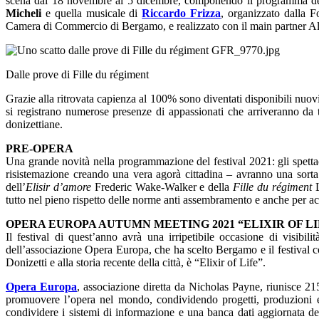
scena dal 18 novembre al 5 dicembre, componendo il programma del
Micheli
e quella musicale di
Riccardo Frizza
, organizzato dalla 
Camera di Commercio di Bergamo, e realizzato con il main partner All
Dalle prove di Fille du régiment
Grazie alla ritrovata capienza al 100% sono diventati disponibili nuovi 
si registrano numerose presenze di appassionati che arriveranno da t
donizettiane.
PRE-OPERA
Una grande novità nella programmazione del festival 2021: gli spettaco
risistemazione creando una vera agorà cittadina – avranno una sorta di 
dell’
Elisir d’amore
Frederic Wake-Walker e della
Fille du régiment
tutto nel pieno rispetto delle norme anti assembramento e anche per acc
OPERA EUROPA AUTUMN MEETING 2021 “ELIXIR OF LI
Il festival di quest’anno avrà una irripetibile occasione di visib
dell’associazione Opera Europa, che ha scelto Bergamo e il festival co
Donizetti e alla storia recente della città, è “Elixir of Life”.
Opera Europa
, associazione diretta da Nicholas Payne, riunisce 215 
promuovere l’opera nel mondo, condividendo progetti, produzioni e i
condividere i sistemi di informazione e una banca dati aggiornata dei