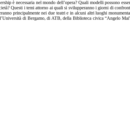
adership è necessaria nel mondo dell’opera? Quali modelli possono esse
età? Questi i temi attorno ai quali si svilupperanno i giorni di confron
lgeranno principalmente nei due teatri e in alcuni altri luoghi monumenta
ll’Università di Bergamo, di ATB, della Biblioteca civica “Angelo Mai