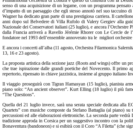
Philharmonia Orchestra di Londra e quello di chiusura con la Deutsch
senso di una acquisizione di un legame, con un programma pensato app
d’impatto di un paesaggio che egli stesso annotò nel suo taccuino di v
Wagner ha dedicato gran parte di una prestigiosa carriera. Il cartellone 
anni dopo sul Belvedere di Villa Rufolo di Valery Gergiev alla guida
Nazionale dei Conservatori italiani (25 luglio), e ancora l’Orchestr
dalla Francia arriverà a Ravello Jérémie Rhorer con Le Cercle de l
fondatore nel 1993 dell’ensemble annoverato tra le migliori orchestr
E ancora i concerti all’alba (11 agosto, Orchestra Filarmonica Saler
13, 16 e 23 agosto).
La proposta artistica della sezione jazz (Roots and wings) offre un pr
che trae ispirazione dalle grandi poetiche del Novecento. Il primo app
repertorio, ripensato in chiave jazzistica, insieme al gruppo italiano 
Il viaggio proseguirà con Tigran Hamasyan (15 luglio), pianista arm
piano solo: “An ancient observer”. Kurt Elling (18 luglio) il più famo
“The Questions”.
Quella del 21 luglio invece, sarà una serata speciale dedicata alla 
Quartets” con musiche composte da Stefano Battaglia (al piano) su t
percussioni ed alle elaborazioni elettroniche. La seconda parte vedrà 
tradizione approda in Corsica per un suggestivo incontro con la poli
Bonaventura (bandoneon) e si esibirà con il Coro “A Filetta” (che signif