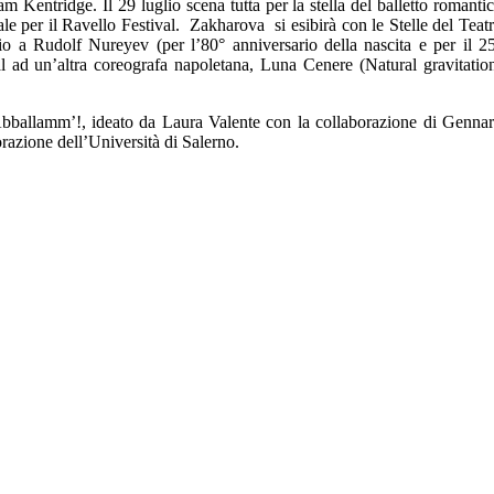
 Kentridge. Il 29 luglio scena tutta per la stella del balletto romanti
ale per il Ravello Festival. Zakharova si esibirà con le Stelle del Teat
o a Rudolf Nureyev (per l’80° anniversario della nascita e per il 2
val ad un’altra coreografa napoletana, Luna Cenere (Natural gravitatio
 Abballamm’!, ideato da Laura Valente con la collaborazione di Genna
azione dell’Università di Salerno.