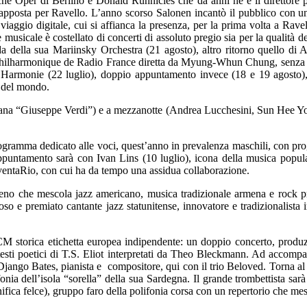
e Oper di Berlino e Donald Runnicles che da anni ne è il direttore pri
osta per Ravello. L’anno scorso Salonen incantò il pubblico con una es
iaggio digitale, cui si affianca la presenza, per la prima volta a Ravel
musicale è costellato di concerti di assoluto pregio sia per la qualità deg
 della sua Mariinsky Orchestra (21 agosto), altro ritorno quello di A
e Philharmonique de Radio France diretta da Myung-Whun Chung, senza du
’Harmonie (22 luglio), doppio appuntamento invece (18 e 19 agosto), 
e del mondo.
nitana “Giuseppe Verdi”) e a mezzanotte (Andrea Lucchesini, Sun Hee Yo
ogramma dedicato alle voci, quest’anno in prevalenza maschili, con prog
untamento sarà con Ivan Lins (10 luglio), icona della musica popular br
InventaRio, con cui ha da tempo una assidua collaborazione.
eno che mescola jazz americano, musica tradizionale armena e rock pro
so e premiato cantante jazz statunitense, innovatore e tradizionalista i
ECM storica etichetta europea indipendente: un doppio concerto, produz
esti poetici di T.S. Eliot interpretati da Theo Bleckmann. Ad accompa
Django Bates, pianista e compositore, qui con il trio Beloved. Torna al
fonia dell’isola “sorella” della sua Sardegna. Il grande trombettista 
ica felce), gruppo faro della polifonia corsa con un repertorio che mesco