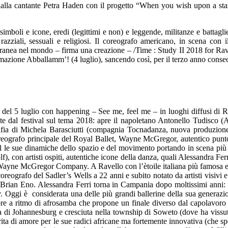
 dalla cantante Petra Haden con il progetto “When you wish upon a sta
 simboli e icone, eredi (legittimi e non) e leggende, militanze e battagli
i razziali, sessuali e religiosi. Il coreografo americano, in scena c
anea nel mondo – firma una creazione – /Time : Study II 2018 for Ravell
azione Abballamm’! (4 luglio), sancendo così, per il terzo anno consecu
ta del 5 luglio con happening – See me, feel me – in luoghi diffusi d
e dal festival sul tema 2018: apre il napoletano Antonello Tudisco (
afia di Michela Barasciutti (compagnia Tocnadanza, nuova produzion
eografo principale del Royal Ballet, Wayne McGregor, autentico punto 
al le sue dinamiche dello spazio e del movimento portando in scena più c
lf), con artisti ospiti, autentiche icone della danza, quali Alessandra
ua Wayne McGregor Company. A Ravello con l’ètoile italiana più famosa e
oreografo del Sadler’s Wells a 22 anni e subito notato da artisti visivi e
i Brian Eno. Alessandra Ferri torna in Campania dopo moltissimi anni: 
Oggi è considerata una delle più grandi ballerine della sua generazione
more a ritmo di afrosamba che propone un finale diverso dal capolavoro
ia di Johannesburg e cresciuta nella township di Soweto (dove ha vissut
ta di amore per le sue radici africane ma fortemente innovativa (che spe