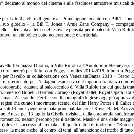
r” dedicato al mondo del cinema e alle fascinose atmosfere musicali d
e per i diritti civili e di genere.al. Primo appuntamento con Bill T. Jone
on il suo gioiello – la Bill T. Jones / Arnie Zane Company – compagn
o – dedicata al tema del festival e pensata per il palco di Villa Rufol
tivo, un simbolico patto generazionale e territoriale.
i Ravello (da piazza Duomo, a Villa Rufolo all’Auditorium Niemeyer). 
Act of mercy) per finire con Peggy Untitles 2013-2018, tributo a Peg
e per Ravello in collaborazione con VeneziainDanza 2018 – Teatro 
di riferimento per l’indagine espressiva del rapporto tra danza e nuo
oreografie adattate al palcoscenico di Villa Rufolo (tra cui quella trat
 Ferri, Federico Bonelli, Herman Cornejo (Royal Ballet, Royal Opera Hou
 amata, Alessandra Ferri, e con il coreografo inglese oggi più apprezza
 registi (ha curato i movimenti scenici del film Harry Potter e il Calice 
a soli 19 anni viene nominata principal dancer al Royal Ballet. Arrive
. Attesa per 13 luglio la Giselle rivisitata dalla coreografa sudafrica
 romantico, nessun perdono per il traditore. Masilo è una delle maggio
o) deve il successo al “remake” di quattro titoli di tradizione: “Romeo
sso la mette anche al centro di temi all’attenzione dei media di tutto 