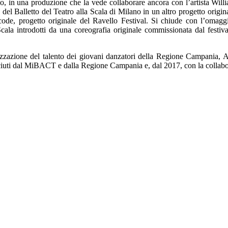
 in una produzione che la vede collaborare ancora con l’artista William
del Balletto del Teatro alla Scala di Milano in un altro progetto origin
ode, progetto originale del Ravello Festival. Si chiude con l’omaggi
 Scala introdotti da una coreografia originale commissionata dal festi
lizzazione del talento dei giovani danzatori della Regione Campania,
ciuti dal MiBACT e dalla Regione Campania e, dal 2017, con la collabor