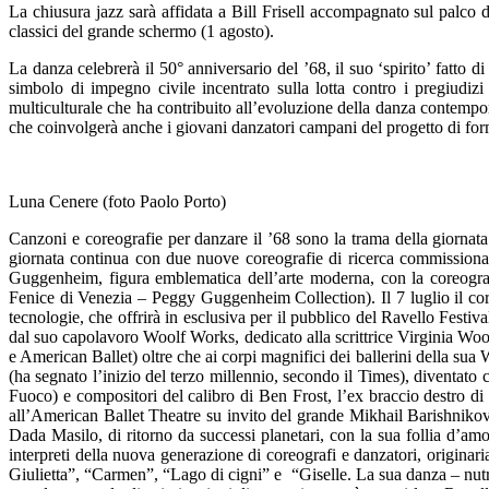
La chiusura jazz sarà affidata a Bill Frisell accompagnato sul palco
classici del grande schermo (1 agosto).
La danza celebrerà il 50° anniversario del ’68, il suo ‘spirito’ fatto di
simbolo di impegno civile incentrato sulla lotta contro i pregiudiz
multiculturale che ha contribuito all’evoluzione della danza contempor
che coinvolgerà anche i giovani danzatori campani del progetto di form
Luna Cenere (foto Paolo Porto)
Canzoni e coreografie per danzare il ’68 sono la trama della giorna
giornata continua con due nuove coreografie di ricerca commissionat
Guggenheim, figura emblematica dell’arte moderna, con la coreogr
Fenice di Venezia – Peggy Guggenheim Collection). Il 7 luglio il cor
tecnologie, che offrirà in esclusiva per il pubblico del Ravello Festiv
dal suo capolavoro Woolf Works, dedicato alla scrittrice Virginia Woo
e American Ballet) oltre che ai corpi magnifici dei ballerini della s
(ha segnato l’inizio del terzo millennio, secondo il Times), diventato c
Fuoco) e compositori del calibro di Ben Frost, l’ex braccio destro d
all’American Ballet Theatre su invito del grande Mikhail Barishnikov. 
Dada Masilo, di ritorno da successi planetari, con la sua follia d’a
interpreti della nuova generazione di coreografi e danzatori, originar
Giulietta”, “Carmen”, “Lago di cigni” e “Giselle. La sua danza – nutri