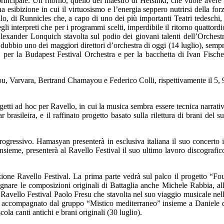
ncipale. Un ritorno, quello del maestro di Helsinki, che vuole avere 
ibizione in cui il virtuosismo e l’energia seppero nutrirsi della for
lo, di Runnicles che, a capo di uno dei più importanti Teatri tedeschi,
li interpreti che per i programmi scelti, imperdibile il ritorno quattordi
lexander Lonquich stavolta sul podio dei giovani talenti dell’Orchest
bbio uno dei maggiori direttori d’orchestra di oggi (14 luglio), semp
per la Budapest Festival Orchestra e per la bacchetta di Ivan Fische
u, Varvara, Bertrand Chamayou e Federico Colli, rispettivamente il 5, 
etti ad hoc per Ravello, in cui la musica sembra essere tecnica narrati
asileira, e il raffinato progetto basato sulla rilettura di brani del s
gressivo. Hamasyan presenterà in esclusiva italiana il suo concerto 
nsieme, presenterà al Ravello Festival il suo ultimo lavoro discografic
ione Ravello Festival. La prima parte vedrà sul palco il progetto “Fo
gnare le composizioni originali di Battaglia anche Michele Rabbia, al
 Ravello Festival Paolo Fresu che stavolta nel suo viaggio musicale nel
sarà accompagnato dal gruppo “Mistico mediterraneo” insieme a Daniele 
la canti antichi e brani originali (30 luglio).