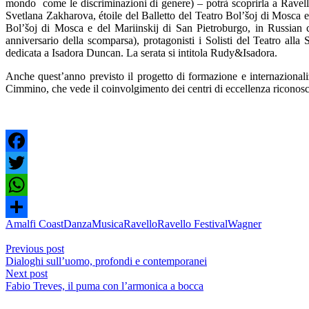
mondo come le discriminazioni di genere) – potrà scoprirla a Ravello,
Svetlana Zakharova, étoile del Balletto del Teatro Bol’šoj di Mosca e 
Bol’šoj di Mosca e del Mariinskij di San Pietroburgo, in Russian c
anniversario della scomparsa), protagonisti i Solisti del Teatro alla
dedicata a Isadora Duncan. La serata si intitola Rudy&Isadora.
Anche quest’anno previsto il progetto di formazione e internaziona
Cimmino, che vede il coinvolgimento dei centri di eccellenza riconos
Facebook
Twitter
WhatsApp
Amalfi Coast
Danza
Musica
Ravello
Ravello Festival
Wagner
Share
Previous post
Dialoghi sull’uomo, profondi e contemporanei
Next post
Fabio Treves, il puma con l’armonica a bocca