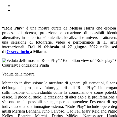
“Role Play”
è una mostra curata da Melissa Harris che esplora
processi di ricerca, proiezione e creazione di possibili identi
alternative, in bilico tra sé autentici, idealizzati e universali attraver
una selezione di fotografie, video e performance di 11 artis
internazionali.
Dal 19 febbraio al 27 giugno 2022 nella se
di
Osservatorio
a Milano
.
Veduta della mostra
Mettendo in discussione le metafore di genere, gli stereotipi, il sen
del luogo e le prospettive future, gli artisti di “Role Play” si interroga
sulla nozione di individualità come la conosciamo e come potreb
essere. Il gioco di ruolo, la creazione di alter ego e la proliferazione 
sé sono tra le possibili strategie per comprendere l’essenza di og
individuo e la sua immagine esterna. “Role Play” include opere deg
artisti Meriem Bennani, Juno Calypso, Cao Fei, Mary Reid and Patri
Kelley, Beatrice Marchi, Darius Mikšys, Narcissister, Haru