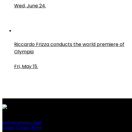
Wed, June 24.
Riccardo Frizza conducts the world premiere of
Olympia
Fri, May 15.
PressRoom
pr@pressroom.cloud
Online Contact Form