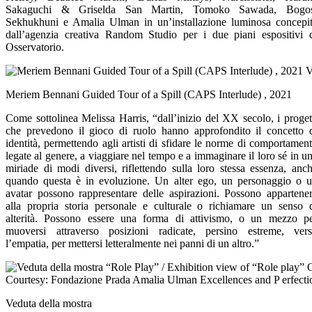
Sakaguchi & Griselda San Martin, Tomoko Sawada, Bogos
Sekhukhuni e Amalia Ulman in un’installazione luminosa concepi
dall’agenzia creativa Random Studio per i due piani espositivi 
Osservatorio.
Meriem Bennani Guided Tour of a Spill (CAPS Interlude) , 2021
Come sottolinea Melissa Harris, “dall’inizio del XX secolo, i proget
che prevedono il gioco di ruolo hanno approfondito il concetto 
identità, permettendo agli artisti di sfidare le norme di comportamen
legate al genere, a viaggiare nel tempo e a immaginare il loro sé in u
miriade di modi diversi, riflettendo sulla loro stessa essenza, anc
quando questa è in evoluzione. Un alter ego, un personaggio o 
avatar possono rappresentare delle aspirazioni. Possono appartene
alla propria storia personale e culturale o richiamare un senso 
alterità. Possono essere una forma di attivismo, o un mezzo p
muoversi attraverso posizioni radicate, persino estreme, ver
l’empatia, per mettersi letteralmente nei panni di un altro.”
Veduta della mostra