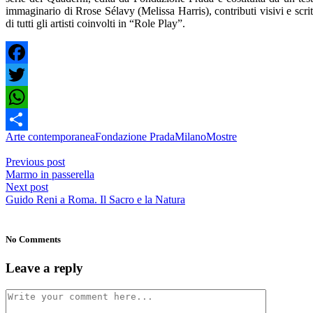
immaginario di Rrose Sélavy (Melissa Harris), contributi visivi e scrit
di tutti gli artisti coinvolti in “Role Play”.
Facebook
Twitter
WhatsApp
Arte contemporanea
Fondazione Prada
Milano
Mostre
Share
Previous post
Marmo in passerella
Next post
Guido Reni a Roma. Il Sacro e la Natura
No Comments
Leave a reply