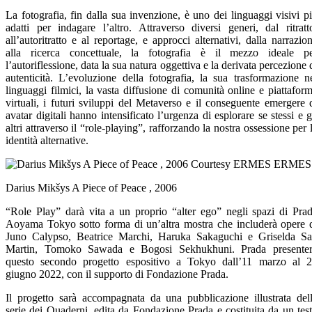
La fotografia, fin dalla sua invenzione, è uno dei linguaggi visivi p
adatti per indagare l’altro. Attraverso diversi generi, dal ritratt
all’autoritratto e al reportage, e approcci alternativi, dalla narrazio
alla ricerca concettuale, la fotografia è il mezzo ideale p
l’autoriflessione, data la sua natura oggettiva e la derivata percezione 
autenticità. L’evoluzione della fotografia, la sua trasformazione n
linguaggi filmici, la vasta diffusione di comunità online e piattafor
virtuali, i futuri sviluppi del Metaverso e il conseguente emergere 
avatar digitali hanno intensificato l’urgenza di esplorare se stessi e g
altri attraverso il “role-playing”, rafforzando la nostra ossessione per 
identità alternative.
Darius Mikšys A Piece of Peace , 2006
“Role Play” darà vita a un proprio “alter ego” negli spazi di Pra
Aoyama Tokyo sotto forma di un’altra mostra che includerà opere 
Juno Calypso, Beatrice Marchi, Haruka Sakaguchi e Griselda S
Martin, Tomoko Sawada e Bogosi Sekhukhuni. Prada presente
questo secondo progetto espositivo a Tokyo dall’11 marzo al 
giugno 2022, con il supporto di Fondazione Prada.
Il progetto sarà accompagnata da una pubblicazione illustrata del
serie dei Quaderni, edita da Fondazione Prada e costituita da un tes