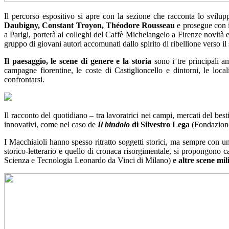
Il percorso espositivo si apre con la sezione che racconta lo svilupp
Daubigny, Constant Troyon, Théodore Rousseau
e prosegue con i l
a Parigi, porterà ai colleghi del Caffè Michelangelo a Firenze novità e
gruppo di giovani autori accomunati dallo spirito di ribellione verso il
Il paesaggio, le scene di genere e la storia
sono i tre principali am
campagne fiorentine, le coste di Castiglioncello e dintorni, le lo
confrontarsi.
Il racconto del quotidiano – tra lavoratrici nei campi, mercati del be
innovativi, come nel caso de
Il bindolo
di Silvestro Lega
(Fondazion
I Macchiaioli hanno spesso ritratto soggetti storici, ma sempre con u
storico-letterario e quello di cronaca risorgimentale, si propongono
Scienza e Tecnologia Leonardo da Vinci di Milano)
e altre scene mil