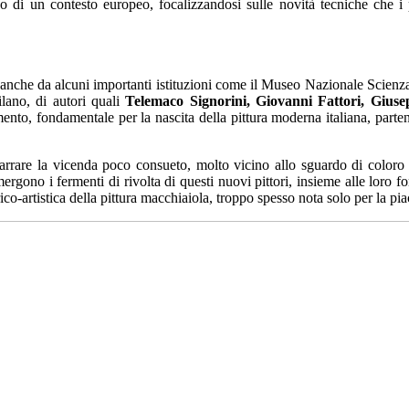
rno di un contesto europeo, focalizzandosi sulle novità tecniche che i 
a anche da alcuni importanti istituzioni come il Museo Nazionale Scienz
ano, di autori quali
Telemaco Signorini, Giovanni Fattori, Giuse
mento, fondamentale per la nascita della pittura moderna italiana, parte
are la vicenda poco consueto, molto vicino allo sguardo di coloro ch
gono i fermenti di rivolta di questi nuovi pittori, insieme alle loro fo
ico-artistica della pittura macchiaiola, troppo spesso nota solo per la pia