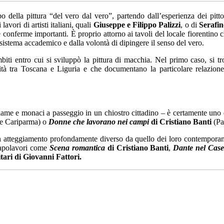
o della pittura “del vero dal vero”, partendo dall’esperienza dei pitt
avori di artisti italiani, quali
Giuseppe e Filippo Palizzi
, o di
Serafin
 conferme importanti. È proprio attorno ai tavoli del locale fiorentino 
 sistema accademico e dalla volontà di dipingere il senso del vero.
biti entro cui si sviluppò la pittura di macchia. Nel primo caso, si t
calità tra Toscana e Liguria e che documentano la particolare relazi
stiame e monaci a passeggio in un chiostro cittadino – è certamente uno 
e Cariparma) o
Donne che lavorano nei campi
di Cristiano Banti
(Pa
n atteggiamento profondamente diverso da quello dei loro contemporanei.
 capolavori come
Scena romantica
di Cristiano Banti
,
Dante nel Case
itari di Giovanni Fattori.