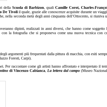
ori della
Scuola di Barbizon
, quali
Camille Corot, Charles-Franço
o De Tivoli
il quale, grazie alle conoscenze acquisite durante un viagg
che, nella seconda metà degli anni cinquanta dell’Ottocento, si riuniva 
roveranno dipinti, realizzati in anni diversi, che hanno come soggetto 
one con la fotografia che si proponeva come una nuova tecnica con c
degli argomenti più frequentati dalla pittura di macchia, con esiti semp
lazzo Foresti, Carpi).
 Per raccontare come gli artisti hanno affrontato e interpretato il te
ntino
di Vincenzo Cabianca
,
La lettera dal campo
(Museo Naziona