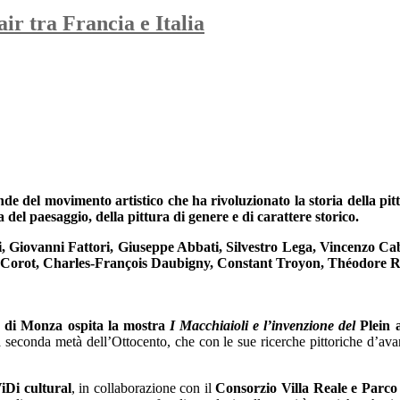
r tra Francia e Italia
ende del movimento artistico che ha rivoluzionato la storia della pit
el paesaggio, della pittura di genere e di carattere storico.
, Giovanni Fattori, Giuseppe Abbati, Silvestro Lega, Vincenzo Cab
 Corot, Charles-François Daubigny, Constant Troyon, Théodore R
le di Monza ospita la mostra
I Macchiaioli e l’invenzione del
Plein a
ella seconda metà dell’Ottocento, che con le sue ricerche pittoriche d’av
iDi cultural
, in collaborazione con il
Consorzio Villa Reale e Parc