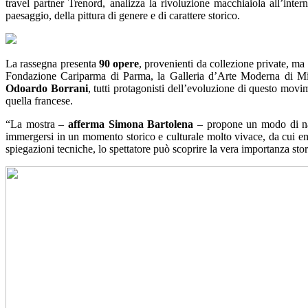
travel partner Trenord, analizza la rivoluzione macchiaiola all’inte
paesaggio, della pittura di genere e di carattere storico.
La rassegna presenta
90 opere
, provenienti da collezione private, m
Fondazione Cariparma di Parma, la Galleria d’Arte Moderna di Mil
Odoardo Borrani
, tutti protagonisti dell’evoluzione di questo movi
quella francese.
“La mostra –
afferma Simona Bartolena
– propone un modo di narr
immergersi in un momento storico e culturale molto vivace, da cui emer
spiegazioni tecniche, lo spettatore può scoprire la vera importanza stor