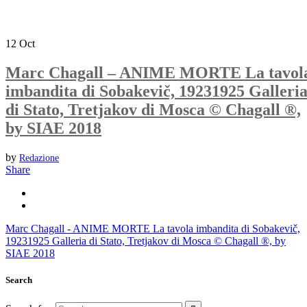
12
Oct
Marc Chagall – ANIME MORTE La tavol
imbandita di Sobakevič, 19231925 Galleri
di Stato, Tretjakov di Mosca © Chagall ®,
by SIAE 2018
by
Redazione
Share
Marc Chagall - ANIME MORTE La tavola imbandita di Sobakevič,
19231925 Galleria di Stato, Tretjakov di Mosca © Chagall ®, by
SIAE 2018
Search