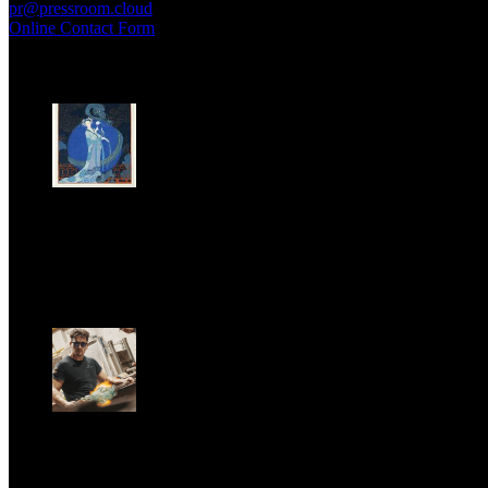
pr@pressroom.cloud
Online Contact Form
MAGAZINE
LA PRINCIPESSA E LA GUERRIERA. Ovvero, di chi
parliamo quando parliamo di Turandot?
Sun, June 28.
GARBO acquisisce Alex Signoretti, eccellenza
contemporanea del vetro di Murano