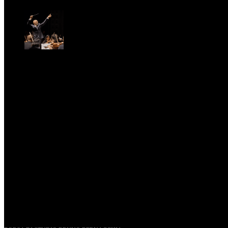
Fri, April 11.
St. Matthew Passion according to Onofri
Sun, April 6.
Romantic Florence goes on tour!
Thu, January 29.
UN PROGETTO PER I GIOVANI STORICI