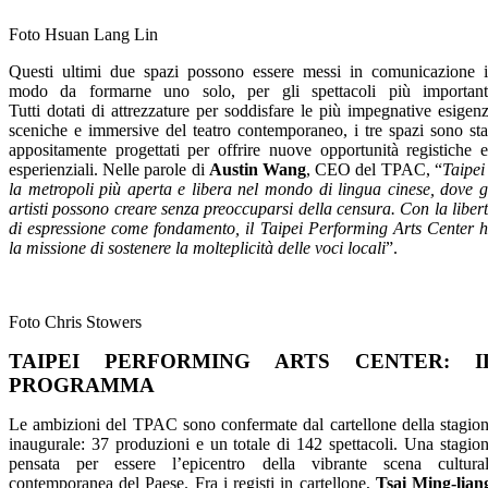
Foto Hsuan Lang Lin
Questi ultimi due spazi possono essere messi in comunicazione 
modo da formarne uno solo, per gli spettacoli più important
Tutti dotati di attrezzature per soddisfare le più impegnative esigen
sceniche e immersive del teatro contemporaneo, i tre spazi sono sta
appositamente progettati per offrire nuove opportunità registiche 
esperienziali. Nelle parole di
Austin Wang
, CEO del TPAC, “
Taipei
la metropoli più aperta e libera nel mondo di lingua cinese, dove g
artisti possono creare senza preoccuparsi della censura. Con la liber
di espressione come fondamento, il Taipei Performing Arts Center 
la missione di sostenere la molteplicità delle voci locali
”.
Foto Chris Stowers
TAIPEI PERFORMING ARTS CENTER: I
PROGRAMMA
Le ambizioni del TPAC sono confermate dal cartellone della stagio
inaugurale: 37 produzioni e un totale di 142 spettacoli. Una stagio
pensata per essere l’epicentro della vibrante scena cultura
contemporanea del Paese. Fra i registi in cartellone,
Tsai Ming-lian