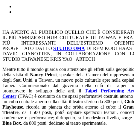
HA APERTO AL PUBBLICO QUELLO CHE È CONSIDERAT
IL PIÙ AMBIZIOSO HUB CULTURALE DI TAIWAN E FRA 
PIÙ INTERESSANTI DELL’ESTREMO ORIENTE
PROGETTATO DALLO
STUDIO OMA
DI REM KOOLHAAS 
DAVID GIANOTTEN, IN COLLABORAZIONE CON L
STUDIO TAIWANESE KRIS YAO | ARTECH
Mentre tutto il mondo guarda con attenzione gli effetti sulla geopoliti
della visita di
Nancy Pelosi
, speaker della Camera dei rappresentan
degli Stati Uniti, a Taiwan, un nuovo polo culturale apre nella capita
Taipei. Commissionato dal governo della città di Taipei p
promuovere lo sviluppo delle arti, il
Taipei Performing Ar
Center
(TPAC) è costituito da tre spazi performativi costruiti attorno
un cubo centrale aperto sulla città: il teatro sferico da 800 posti,
Glob
Playhouse
, ricorda un pianeta che orbita attorno al cubo; il
Gran
Theatre
, da 1.500 posti, potrà ospitare spettacoli teatrali, concert
conferenze e performance; dirimpetto, sul medesimo livello, sorge 
Blue Box
, da 800 posti, dedicato al teatro sperimentale.