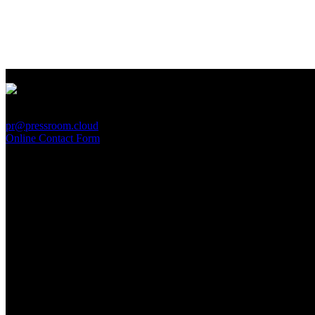
PressRoom
pr@pressroom.cloud
Online Contact Form
MAGAZINE
LA PRINCIPESSA E LA GUERRIERA. Ovvero, di chi
parliamo quando parliamo di Turandot?