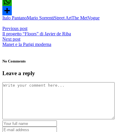
Twitter
WhatsApp
Italo Pantano
Mario Sorrenti
Street Art
The Met
Vogue
Share
Previous post
Il progetto “Floors” di Javier de Riba
Next post
Manet e la Parigi moderna
No Comments
Leave a reply