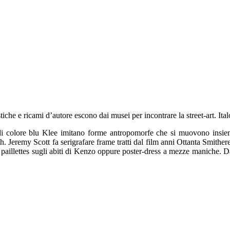
tiche e ricami d’autore escono dai musei per incontrare la street-art. It
 di colore blu Klee imitano forme antropomorfe che si muovono insieme
Jeremy Scott fa serigrafare frame tratti dal film anni Ottanta Smithere
llettes sugli abiti di Kenzo oppure poster-dress a mezze maniche. Da C