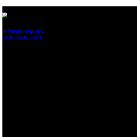
PressRoom
pr@pressroom.cloud
Online Contact Form
MAGAZINE
LA PRINCIPESSA E LA GUERRIERA. Ovvero, di chi
parliamo quando parliamo di Turandot?
Sun, June 28.