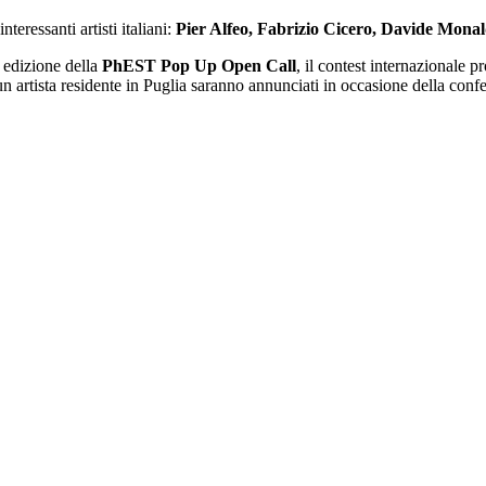
teressanti artisti italiani:
Pier Alfeo, Fabrizio Cicero, Davide Monal
 edizione della
PhEST Pop Up Open Call
, il contest internazionale
 un artista residente in Puglia saranno annunciati in occasione della con