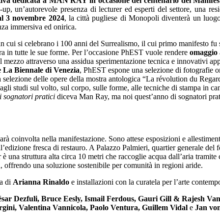
tiva dedicata a MAN RAY in occasione del centenario del Manifes
up, un’autorevole presenza di lecturer ed esperti del settore, una resi
al 3 novembre 2024
, la città pugliese di Monopoli diventerà un luogo d
enza immersiva ed onirica.
in cui si celebrano i 100 anni del Surrealismo, il cui primo manifesto f
lora in tutte le sue forme. Per l’occasione PhEST vuole rendere
omaggio
l mezzo attraverso una assidua sperimentazione tecnica e innovativi appr
e La Biennale di Venezia
, PhEST espone una selezione di fotografie or
a selezione delle opere della mostra antologica “La révolution du Regar
li studi sul volto, sul corpo, sulle forme, alle tecniche di stampa in c
 sognatori pratici
diceva Man Ray, ma noi quest’anno di sognatori prati
arà coinvolta nella manifestazione. Sono attese esposizioni e allestimenti
dizione fresca di restauro. A Palazzo Palmieri, quartier generale del fes
è una struttura alta circa 10 metri che raccoglie acqua dall’aria tramit
tà, offrendo una soluzione sostenibile per comunità in regioni aride.
ca di
Arianna Rinaldo
e installazioni con la curatela per l’arte contem
ar Dezfuli, Bruce Eesly, Ismail Ferdous, Gauri Gill & Rajesh Va
gini, Valentina Vannicola, Paolo Ventura, Guillem Vidal
e
Jan vo