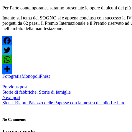
Per l’arte contemporanea saranno presentate le opere di alcuni dei più in
Intanto sul tema del SOGNO si è appena conclusa con successo la IV
progetti da 62 paesi. Il Premio Internazionale e il Premio riservato ad
nell’ambito della manifestazione.
Facebook
Twitter
WhatsApp
Fotografia
Monopoli
Phest
Share
Previous post
Storie di fabbriche. Storie di famiglie
Next post
Siena. Riapre Palazzo delle Papesse con la mostra di Julio Le Parc
No Comments
Leave a reply