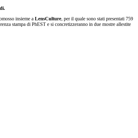
di.
 promosso insieme a
LensCulture
, per il quale sono stati presentati 759
ferenza stampa di PhEST e si concretizzeranno in due mostre allestite