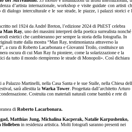
to del Surrealismo.
33 mostre e installazioni di artisti internazionali, 
denza d’artista internazionale, workshop e visite guidate con artisti c
i dialogo interculturale e le sue strade, le piazze, i palazzi storici e 
u scritto nel 1924 da André Breton, l’edizione 2024 di PhEST celebra
 a Man Ray
, uno dei massimi interpreti della poetica surrealista nonché
odi estetici che cambieranno per sempre la storia della fotografia. In
iginali tratte dalla mostra “Man Ray, testimonianza attraverso la
d”, a cura di Roberto Lacarbonara e Giovanni Troilo, costituisce un
amera oscura di cui Man Ray fu pioniere, come la solarizzazione e la
ci da tutto il mondo riempiremo le strade di Monopoli». Così dichiara
 a Palazzo Martinelli, nella Casa Santa e le sue Stalle, nella Chiesa del
tival, sarà allestita la
Warka Tower
. Progettata dall’architetto Arturo
e condensazione. Costruita con materiali naturali come bambù e rete di
poranea di
Roberto Lacarbonara.
ngad, Matthias Jung, Michalina Kacperak, Natalie Karpushenko,
n Holleben
in residenza artistica. Molti fotografi saranno presenti nei