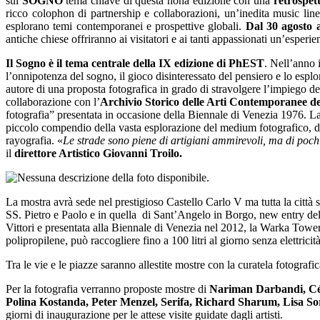
sul
SOGNO
tema chiave di questa nona edizione con una
retrospet
ricco colophon di partnership e collaborazioni, un’inedita music line-
esplorano temi contemporanei e prospettive globali.
Dal 30 agosto 
antiche chiese offriranno ai visitatori e ai tanti appassionati un’esperi
Il Sogno è il tema centrale della IX edizione di PhEST
. Nell’anno 
l’onnipotenza del sogno, il gioco disinteressato del pensiero e lo esp
autore di una proposta fotografica in grado di stravolgere l’impiego de
collaborazione con l’
Archivio Storico delle Arti Contemporanee d
fotografia” presentata in occasione della Biennale di Venezia 1976. L
piccolo compendio della vasta esplorazione del medium fotografico, dag
rayografia. «
Le strade sono piene di artigiani ammirevoli, ma di pochi
il
direttore Artistico Giovanni Troilo.
La mostra avrà sede nel prestigioso Castello Carlo V ma tutta la città s
SS. Pietro e Paolo e in quella di Sant’Angelo in Borgo, new entry dell’e
Vittori e presentata alla Biennale di Venezia nel 2012, la Warka Tower 
polipropilene, può raccogliere fino a 100 litri al giorno senza elettrici
Tra le vie e le piazze saranno allestite mostre con la curatela fotografi
Per la fotografia verranno proposte mostre di
Nariman Darbandi, Cés
Polina Kostanda, Peter Menzel, Serifa, Richard Sharum, Lisa Sor
giorni di inaugurazione per le attese visite guidate dagli artisti.