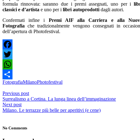
formula rinnovata: saranno due i premi assegnati, uno per i
lib
classici e d’artista
e uno per i
libri autoprodotti
dagli autori.
Confermati infine i
Premi AIF alla Carriera e alla Nuov
Fotografia
che tradizionalmente vengono consegnati in occasio
dell’apertura di Photofestival.
Facebook
Twitter
WhatsApp
Fotografia
Milano
Photofestival
Share
Previous post
Surrealismo a Cortina. La lunga linea dell’immaginazione
Next post
Milano. Le terrazze più belle per aperitivi (e cene)
No Comments