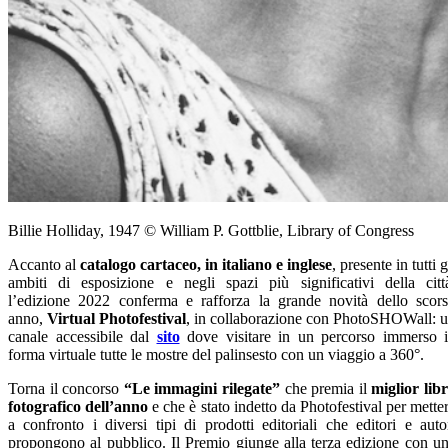
Billie Holliday, 1947 © William P. Gottblie, Library of Congress
Accanto al
catalogo cartaceo, in italiano e inglese
, presente in tutti g
ambiti di esposizione e negli spazi più significativi della citt
l’edizione 2022 conferma e rafforza la grande novità dello scor
anno,
Virtual Photofestival
, in collaborazione con PhotoSHOWall: 
canale accessibile dal
sito
dove visitare in un percorso immerso 
forma virtuale tutte le mostre del palinsesto con un viaggio a 360°.
Torna il concorso
“Le immagini rilegate”
che premia il
miglior lib
fotografico dell’anno
e che è stato indetto da Photofestival per mette
a confronto i diversi tipi di prodotti editoriali che editori e auto
propongono al pubblico. Il Premio giunge alla terza edizione con u