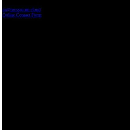
PressRoom
pr@pressroom.cloud
Online Contact Form
MAGAZINE
LA PRINCIPESSA E LA GUERRIERA. Ovvero, di chi
parliamo quando parliamo di Turandot?
Sun, June 28.
GARBO acquisisce Alex Signoretti, eccellenza