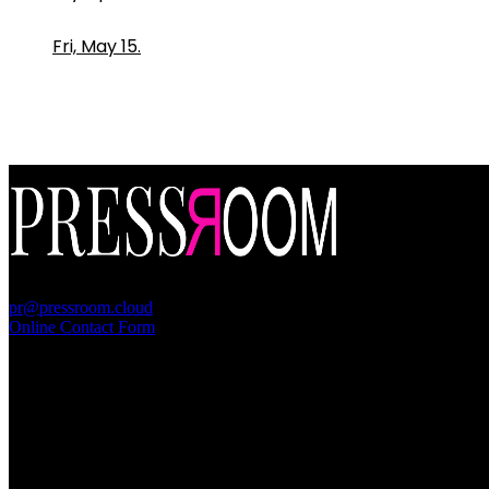
Fri, May 15.
PressRoom
pr@pressroom.cloud
Online Contact Form
MAGAZINE