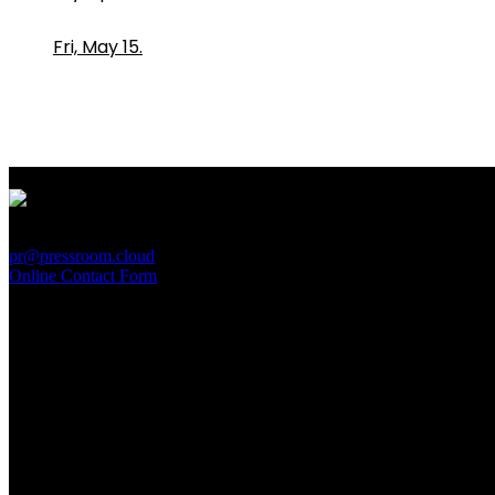
Fri, May 15.
PressRoom
pr@pressroom.cloud
Online Contact Form
MAGAZINE
LA PRINCIPESSA E LA GUERRIERA. Ovvero, di chi