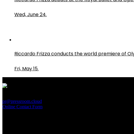
Wed, June 24.
Riccardo Frizza conducts the world premiere of O
Fri, May 15.
PressRoom
pr@pressroom.cloud
Online Contact Form
MAGAZINE