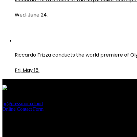
Wed, June 24.
Riccardo Frizza conducts the world premiere of O
Fri, May 15.
PressRoom
pr@pressroom.cloud
Online Contact Form
MAGAZINE