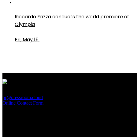
Riccardo Frizza conducts the world premiere of
Olympia
Fri, May 15.
PressRoom
pr@pressroom.cloud
Online Contact Form
MAGAZINE