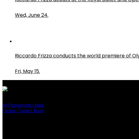
Wed, June 24.
Riccardo Frizza conducts the world premiere of O
Fri, May 15.
PressRoom
pr@pressroom.cloud
Online Contact Form
MAGAZINE