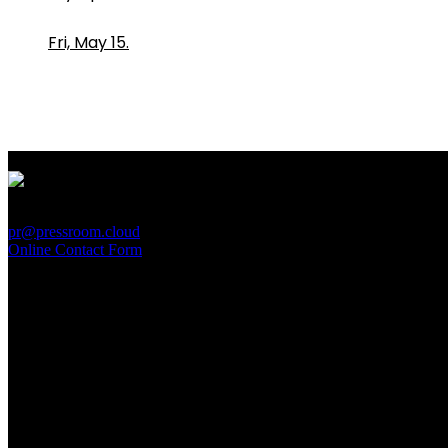
Fri, May 15.
PressRoom
pr@pressroom.cloud
Online Contact Form
MAGAZINE
LA PRINCIPESSA E LA GUERRIERA. Ovvero, di chi