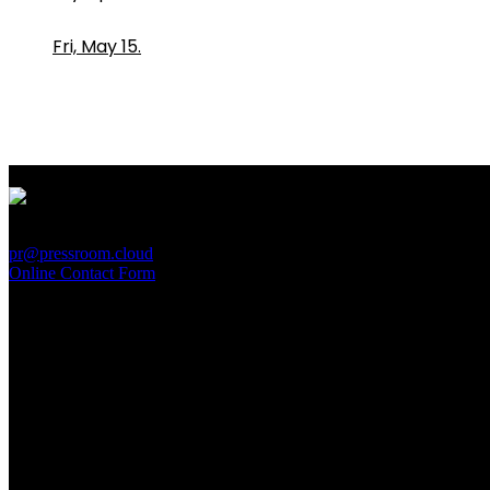
Fri, May 15.
PressRoom
pr@pressroom.cloud
Online Contact Form
MAGAZINE
LA PRINCIPESSA E LA GUERRIERA. Ovvero, di chi