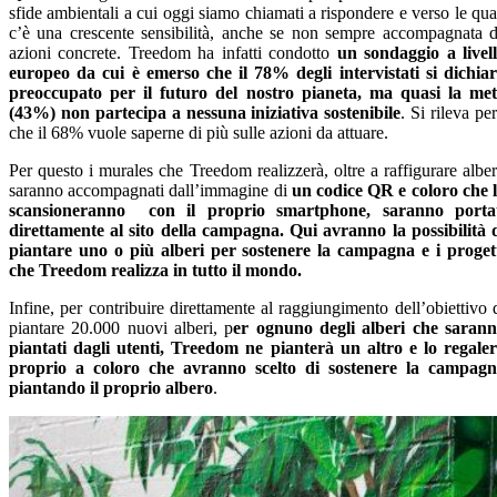
sfide ambientali a cui oggi siamo chiamati a rispondere e verso le qua
c’è una crescente sensibilità, anche se non sempre accompagnata 
azioni concrete. Treedom ha infatti condotto
un sondaggio a livel
europeo da cui è emerso che il 78% degli intervistati si dichia
preoccupato per il futuro del nostro pianeta, ma quasi la me
(43%) non partecipa a nessuna iniziativa sostenibile
. Si rileva pe
che il 68% vuole saperne di più sulle azioni da attuare.
Per questo
i murales che Treedom realizzerà, oltre a raffigurare alber
saranno accompagnati dall’immagine di
un codice QR e coloro che 
scansioneranno con il proprio smartphone, saranno porta
direttamente al sito della campagna. Qui avranno la possibilità 
piantare uno o più alberi per sostenere la campagna e i proget
che Treedom realizza in tutto il mondo.
Infine, per contribuire direttamente al raggiungimento dell’obiettivo 
piantare 20.000 nuovi alberi, p
er ognuno degli alberi che saran
piantati dagli utenti, Treedom ne pianterà un altro e lo regale
proprio a coloro che avranno scelto di sostenere la campag
piantando il proprio albero
.