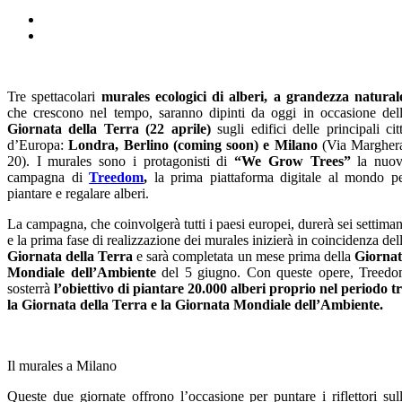
Tre spettacolari
murales ecologici di alberi, a grandezza natural
che crescono nel tempo, saranno dipinti da oggi in occasione del
Giornata della Terra (22 aprile)
sugli edifici delle principali cit
d’Europa:
Londra, Berlino (coming soon) e Milano
(Via Margher
20). I murales sono i protagonisti di
“We Grow Trees”
la nuov
campagna di
Treedom
,
la prima piattaforma digitale al mondo p
piantare e regalare alberi.
La campagna, che coinvolgerà tutti i paesi europei, durerà sei settima
e la prima fase di realizzazione dei murales inizierà in coincidenza del
Giornata della Terra
e sarà completata un mese prima della
Giorna
Mondiale dell’Ambiente
del 5 giugno. Con queste opere, Treed
sosterrà
l’obiettivo di piantare 20.000 alberi proprio nel periodo t
la Giornata della Terra e la Giornata Mondiale dell’Ambiente.
Il murales a Milano
Queste due giornate offrono l’occasione per puntare i riflettori sul