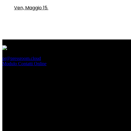
Ven, Maggio 15.
PressRoom
pr@pressroom.cloud
Modulo Contatti Online
MAGAZINE
LA PRINCIPESSA E LA GUERRIERA. Ovvero, di chi
parliamo quando parliamo di Turandot?