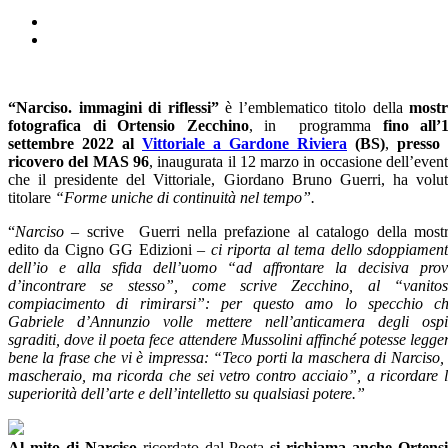
“Narciso. immagini di riflessi”
è l’emblematico titolo della
most
fotografica di Ortensio Zecchino
, in programma
fino all’
settembre 2022 al
Vittoriale a Gardone Riviera
(BS)
,
presso 
ricovero del MAS 96
, inaugurata il 12 marzo in occasione dell’even
che il presidente del Vittoriale, Giordano Bruno Guerri, ha volu
titolare
“Forme uniche di continuità nel tempo”.
“
Narciso
– scrive Guerri nella prefazione al catalogo della most
edito da Cigno GG Edizioni –
ci riporta al tema dello sdoppiamen
dell’io e alla sfida dell’uomo “ad affrontare la decisiva pro
d’incontrare se stesso”, come scrive Zecchino, al “vanito
compiacimento di rimirarsi”: per questo amo lo specchio c
Gabriele d’Annunzio volle mettere nell’anticamera degli ospi
sgraditi, dove il poeta fece attendere Mussolini affinché potesse legge
bene la frase che vi è impressa: “Teco porti la maschera di Narciso,
mascheraio, ma ricorda che sei vetro contro acciaio”, a ricordare 
superiorità dell’arte e dell’intelletto su qualsiasi potere.”
Al mito di Narciso
ricordato dal Poeta
si richiama anche Ortens