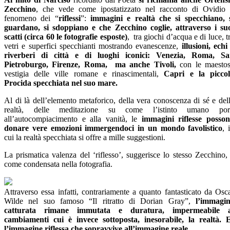
Zecchino
, che vede come ipostatizzato nel racconto di Ovidio 
fenomeno dei “
riflessi
”:
immagini e realtà che si specchiano, 
guardano, si sdoppiano e che Zecchino coglie, attraverso i su
scatti (circa 60 le fotografie esposte)
, tra giochi d’acqua e di luce, t
vetri e superfici specchianti mostrando evanescenze,
illusioni, echi
riverberi di città e di luoghi iconici: Venezia, Roma, S
Pietroburgo, Firenze, Roma, ma anche Tivoli,
con le maesto
vestigia delle ville romane e rinascimentali,
Capri e la picco
Procida specchiata nel suo mare.
Al di là dell’elemento metaforico, della vera conoscenza di sé e del
realtà, delle meditazione su come l’istinto umano port
all’autocompiacimento e alla vanità, le
immagini riflesse posso
donare vere emozioni immergendoci in un mondo favolistico
, 
cui la realtà specchiata si offre a mille suggestioni.
La prismatica valenza del ‘riflesso’, suggerisce lo stesso Zecchino,
come condensata nella fotografia.
Attraverso essa infatti, contrariamente a quanto fantasticato da Osc
Wilde nel suo famoso “Il ritratto di Dorian Gray”,
l’immagi
catturata rimane immutata e duratura, impermeabile a
cambiamenti cui è invece sottoposta, inesorabile, la realtà. 
l’immagine riflessa che sopravvive all’immagine reale.