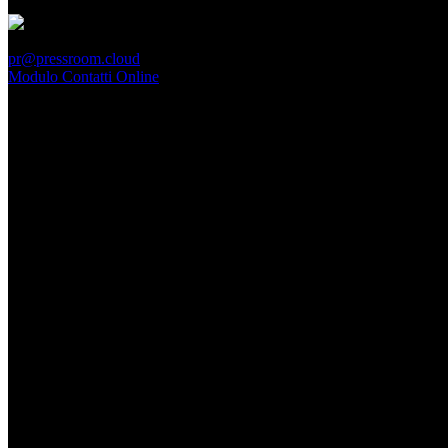
PressRoom
pr@pressroom.cloud
Modulo Contatti Online
MAGAZINE
LA PRINCIPESSA E LA GUERRIERA. Ovvero, di chi
parliamo quando parliamo di Turandot?
Dom, Giugno 28.