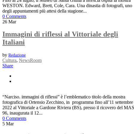
Fino al 24 luglio, il Museo di Santa Giulia a Brescia ospita la mostra
WESTON. Edward, Brett, Cole, Cara. Una dinastia di fotografi, uno
degli appuntamenti più attesi della stagione...
0 Comments
26
Mar
Immagini di riflessi al Vittoriale degli
Italiani
by
Redazione
Cultura
,
NewsRoom
Share
“Narciso. immagini di riflessi” è l’emblematico titolo della mostra
fotografica di Ortensio Zecchino, in programma fino all’11 settembre
2022 al Vittoriale a Gardone Riviera (BS), presso il ricovero del MA
96, inaugurata il 12...
0 Comments
5
Mar