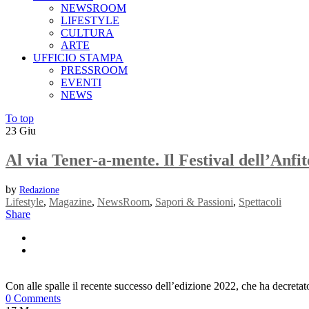
NEWSROOM
LIFESTYLE
CULTURA
ARTE
UFFICIO STAMPA
PRESSROOM
EVENTI
NEWS
To top
23
Giu
Al via Tener-a-mente. Il Festival dell’Anfit
by
Redazione
Lifestyle
,
Magazine
,
NewsRoom
,
Sapori & Passioni
,
Spettacoli
Share
Con alle spalle il recente successo dell’edizione 2022, che ha decretato i
0 Comments