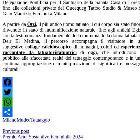
Delegazione Pontificia per il Santuario della Sanata Casa di Loret
fino alle collezioni private del Queequeg Tattoo Studio & Museo 
Gian Maurizio Fercioni a Milano.
A partire da
Ötzi
, il più antico uomo tatuato il cui corpo sia stato fino
rinvenuto in stato di mummificazione naturale, fino agli antichi Egi
con la testimonianza fondamentale della mummia della donna tatuata 
Deir El Medina, il percorso accompagna il visitatore in 
suggestivo
collage caleidoscopico
di immagini, colori ed
esperien
raccontate da tatuatori/tatuatrici
di oggi, che introducono 
pubblico alla sfaccettata realtà del tatuaggio contemporaneo e in u
continua appropriazione e reinterpretazione di significati e messag
culturali.
Facebook
Twitter
WhatsApp
Milano
Mudec
Tatuaggio
Condividi
Previous post
Premio Arte: Sostantivo Femminile 2024