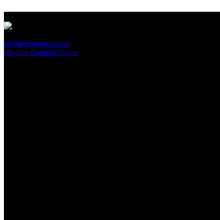
PressRoom
pr@pressroom.cloud
Modulo Contatti Online
MAGAZINE
LA PRINCIPESSA E LA GUERRIERA. Ovvero, di chi
parliamo quando parliamo di Turandot?
Dom, Giugno 28.