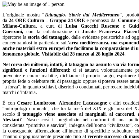
L’originale mostra “
Tatuaggio. Storie dal Mediterraneo
”, prodot
da
24 ORE Cultura
– Gruppo 24 ORE
e promosso dal
Comune d
Milano-Cultura
, a cura di
Luisa Gnecchi Ruscone
e
Guid
Guerzoni,
con la collaborazione di
Jurate Francesca Piacent
ripercorre la
storia del tatuaggio
, dalle evidenze preistoriche ad ogg
concentrandosi in particolare sull’
area
mediterranea, ma esponen
anche materiali extra-europei che facilitano la comparazione di 
fenomeno globale
.
Visitabile dal 28 marzo al 28 luglio 2024.
Nel corso dei millenni, infatti, il tatuaggio ha assunto via via form
significati e funzioni differenti
: ci si tatuava volontariamente p
prevenire e curare malattie, dichiarare il proprio rango, esprimere 
propria fede o celebrare riti di passaggio oppure si poteva essere tatua
“a forza”, in quanto schiavi, disertori o condannati, per recare indelebi
marchi d’infamia.
È con
Cesare Lombroso
,
Alexandre Lacassagne
e altri cosiddet
“antropologi criminali”, che tra la metà del XIX e gli inizi del 
secolo
il tatuaggio viene associato ai marginali, ai carcerati, 
‘devianti
’. Nasce così il pregiudizio nei confronti di una prati
considerata “primitiva e atavica”, indegna dell’uomo “civilizzato”, c
la conseguente affermazione all’interno di specifiche subculture c
l’hanno orgogliosamente presidiato fino al
recente successo di mas