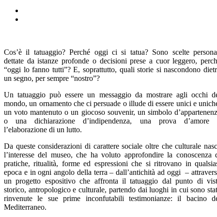
Cos’è il tatuaggio? Perché oggi ci si tatua? Sono scelte persona
dettate da istanze profonde o decisioni prese a cuor leggero, perc
“oggi lo fanno tutti”? E, soprattutto, quali storie si nascondono diet
un segno, per sempre “nostro”?
Un tatuaggio può essere un messaggio da mostrare agli occhi d
mondo, un ornamento che ci persuade o illude di essere unici e unich
un voto mantenuto o un giocoso souvenir, un simbolo d’appartenen
o una dichiarazione d’indipendenza, una prova d’amore 
l’elaborazione di un lutto.
Da queste considerazioni di carattere sociale oltre che culturale nas
l’interesse del museo, che ha voluto approfondire la conoscenza 
pratiche, ritualità, forme ed espressioni che si ritrovano in qualsia
epoca e in ogni angolo della terra – dall’antichità ad oggi – attraver
un progetto espositivo che affronta il tatuaggio dal punto di vis
storico, antropologico e culturale, partendo dai luoghi in cui sono sta
rinvenute le sue prime inconfutabili testimonianze: il bacino d
Mediterraneo.