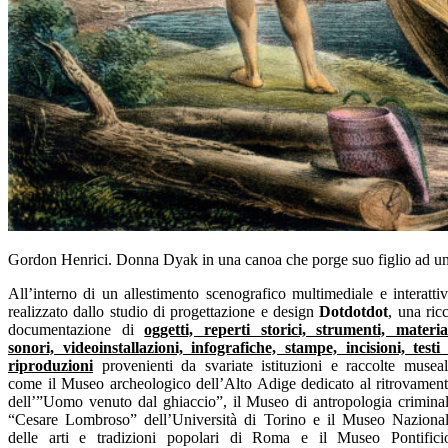
Gordon Henrici. Donna Dyak in una canoa che porge suo figlio ad una
All’interno di un allestimento scenografico multimediale e interatti
realizzato dallo studio di progettazione e design
Dotdotdot
, una ric
documentazione di
oggetti, reperti storici, strumenti, materia
sonori, videoinstallazioni, infografiche, stampe, incisioni, testi
riproduzioni
provenienti da svariate istituzioni e raccolte museal
come il Museo archeologico dell’Alto Adige dedicato al ritrovamen
dell’”Uomo venuto dal ghiaccio”, il Museo di antropologia crimina
“Cesare Lombroso” dell’Università di Torino e il Museo Naziona
delle arti e tradizioni popolari di Roma e il Museo Pontifici