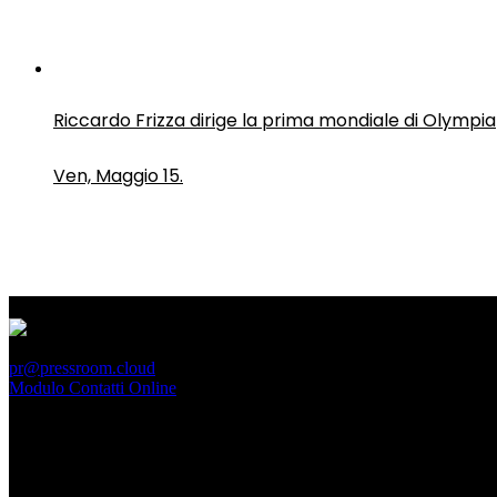
Riccardo Frizza dirige la prima mondiale di Olympia
Ven, Maggio 15.
PressRoom
pr@pressroom.cloud
Modulo Contatti Online
MAGAZINE