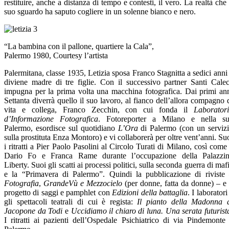
restituire, anche a distanza di tempo e contesti, il vero. La realtà che 
suo sguardo ha saputo cogliere in un solenne bianco e nero.
“La bambina con il pallone, quartiere la Cala”,
Palermo 1980, Courtesy l’artista
Palermitana, classe 1935, Letizia sposa Franco Stagnitta a sedici anni
diviene madre di tre figlie. Con il successivo partner Santi Cale
impugna per la prima volta una macchina fotografica. Dai primi an
Settanta diverrà quello il suo lavoro, al fianco dell’allora compagno 
vita e collega, Franco Zecchin, con cui fonda il
Laborator
d’Informazione Fotografica
. Fotoreporter a Milano e nella s
Palermo, esordisce sul quotidiano
L’Ora
di Palermo (con un serviz
sulla prostituta Enza Montoro) e vi collaborerà per oltre vent’anni. Su
i ritratti a Pier Paolo Pasolini al Circolo Turati di Milano, così come
Dario Fo e Franca Rame durante l’occupazione della Palazzi
Liberty. Suoi gli scatti ai processi politici, sulla seconda guerra di maf
e la “Primavera di Palermo”. Quindi la pubblicazione di riviste
Fotografia
,
GrandeVù e
Mezzocielo
(per donne, fatta da donne) – e 
progetto di saggi e pamphlet con
Edizioni della battaglia
. I laboratori
gli spettacoli teatrali di cui è regista:
Il pianto della Madonna 
Jacopone da Todi
e
Uccidiamo il chiaro di luna. Una serata futurist
I ritratti ai pazienti dell’Ospedale Psichiatrico di via Pindemonte