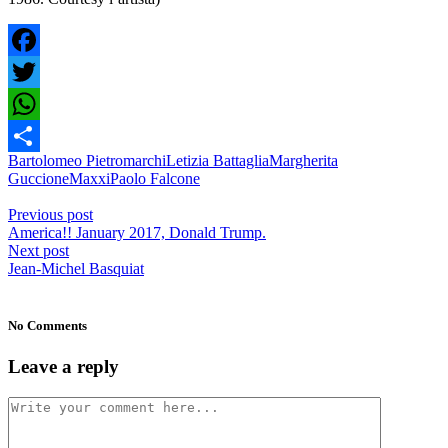
Facebook
Twitter
WhatsApp
Bartolomeo Pietromarchi
Letizia Battaglia
Margherita
Condividi
Guccione
Maxxi
Paolo Falcone
Previous post
America!! January 2017, Donald Trump.
Next post
Jean-Michel Basquiat
No Comments
Leave a reply