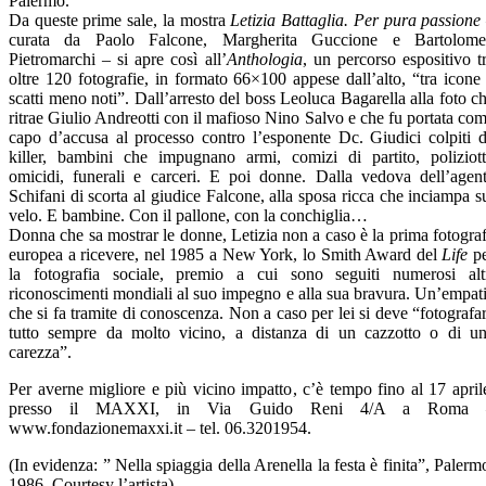
Palermo.
Da queste prime sale, la mostra
Letizia Battaglia. Per pura passione
curata da Paolo Falcone, Margherita Guccione e Bartolom
Pietromarchi – si apre così all’
Anthologia
, un percorso espositivo t
oltre 120 fotografie, in formato 66×100 appese dall’alto, “tra icone
scatti meno noti”. Dall’arresto del boss Leoluca Bagarella alla foto c
ritrae Giulio Andreotti con il mafioso Nino Salvo e che fu portata co
capo d’accusa al processo contro l’esponente Dc. Giudici colpiti 
killer, bambini che impugnano armi, comizi di partito, poliziott
omicidi, funerali e carceri. E poi donne. Dalla vedova dell’agen
Schifani di scorta al giudice Falcone, alla sposa ricca che inciampa s
velo. E bambine. Con il pallone, con la conchiglia…
Donna che sa mostrar le donne, Letizia non a caso è la prima fotogra
europea a ricevere, nel 1985 a New York, lo Smith Award del
Life
pe
la fotografia sociale, premio a cui sono seguiti numerosi alt
riconoscimenti mondiali al suo impegno e alla sua bravura. Un’empat
che si fa tramite di conoscenza. Non a caso per lei si deve “fotografa
tutto sempre da molto vicino, a distanza di un cazzotto o di u
carezza”.
Per averne migliore e più vicino impatto, c’è tempo fino al 17 april
presso il MAXXI, in Via Guido Reni 4/A a Roma 
www.fondazionemaxxi.it – tel. 06.3201954.
(In evidenza: ” Nella spiaggia della Arenella la festa è finita”, Palerm
1986. Courtesy l’artista)