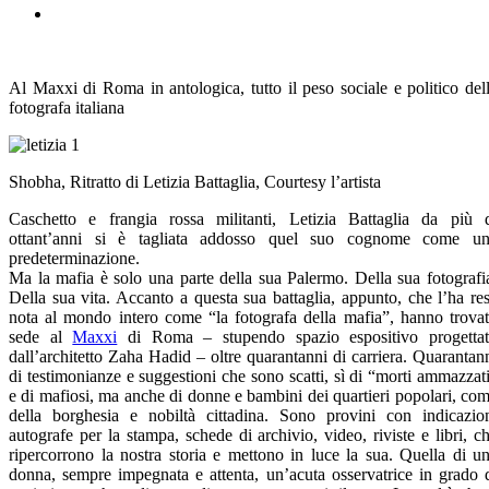
Al Maxxi di Roma in antologica, tutto il peso sociale e politico del
fotografa italiana
Shobha, Ritratto di Letizia Battaglia, Courtesy l’artista
Caschetto e frangia rossa militanti, Letizia Battaglia da più 
ottant’anni si è tagliata addosso quel suo cognome come u
predeterminazione.
Ma la mafia è solo una parte della sua Palermo. Della sua fotografi
Della sua vita. Accanto a questa sua battaglia, appunto, che l’ha re
nota al mondo intero come “la fotografa della mafia”, hanno trova
sede al
Maxxi
di Roma – stupendo spazio espositivo progetta
dall’architetto Zaha Hadid – oltre quarantanni di carriera. Quarantan
di testimonianze e suggestioni che sono scatti, sì di “morti ammazzat
e di mafiosi, ma anche di donne e bambini dei quartieri popolari, co
della borghesia e nobiltà cittadina. Sono provini con indicazio
autografe per la stampa, schede di archivio, video, riviste e libri, c
ripercorrono la nostra storia e mettono in luce la sua. Quella di u
donna, sempre impegnata e attenta, un’acuta osservatrice in grado 