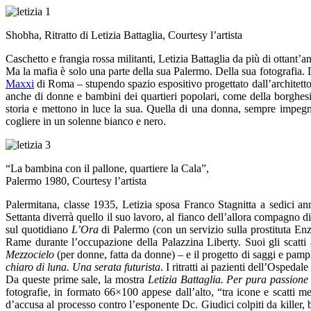
Shobha, Ritratto di Letizia Battaglia, Courtesy l’artista
Caschetto e frangia rossa militanti, Letizia Battaglia da più di ottan
Ma la mafia è solo una parte della sua Palermo. Della sua fotografia. 
Maxxi
di Roma – stupendo spazio espositivo progettato dall’architetto
anche di donne e bambini dei quartieri popolari, come della borghesia 
storia e mettono in luce la sua. Quella di una donna, sempre impegnat
cogliere in un solenne bianco e nero.
“La bambina con il pallone, quartiere la Cala”,
Palermo 1980, Courtesy l’artista
Palermitana, classe 1935, Letizia sposa Franco Stagnitta a sedici an
Settanta diverrà quello il suo lavoro, al fianco dell’allora compagno d
sul quotidiano
L’Ora
di Palermo (con un servizio sulla prostituta Enz
Rame durante l’occupazione della Palazzina Liberty. Suoi gli scatti 
Mezzocielo
(per donne, fatta da donne) – e il progetto di saggi e pam
chiaro di luna. Una serata futurista
. I ritratti ai pazienti dell’Ospeda
Da queste prime sale, la mostra
Letizia Battaglia. Per pura passione
fotografie, in formato 66×100 appese dall’alto, “tra icone e scatti 
d’accusa al processo contro l’esponente Dc. Giudici colpiti da killer, 