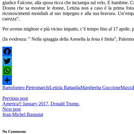
giudice Falcone, alla sposa ricca che inciampa sul velo. E bambine. C
Donna che sa mostrar le donne, Letizia non a caso è la prima fot
riconoscimenti mondiali al suo impegno e alla sua bravura. Un’empat
carezza”.
Per averne migliore e più vicino impatto, c’è tempo fino al 17 apri
(In evidenza: ” Nella spiaggia della Arenella la festa è finita”, Palermo
Facebook
Twitter
WhatsApp
Bartolomeo Pietromarchi
Letizia Battaglia
Margherita Guccione
Maxxi
Share
Previous post
America!! January 2017, Donald Trump.
Next post
Jean-Michel Basquiat
No Comments