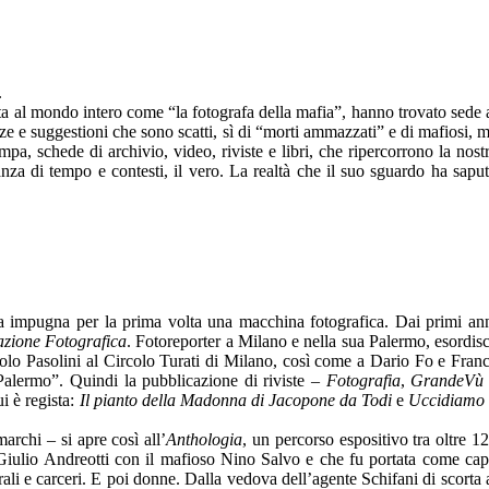
.
ota al mondo intero come “la fotografa della mafia”, hanno trovato sede 
e e suggestioni che sono scatti, sì di “morti ammazzati” e di mafiosi, 
a, schede di archivio, video, riviste e libri, che ripercorrono la nost
anza di tempo e contesti, il vero. La realtà che il suo sguardo ha sapu
eca impugna per la prima volta una macchina fotografica. Dai primi an
azione Fotografica
. Fotoreporter a Milano e nella sua Palermo, esordis
Paolo Pasolini al Circolo Turati di Milano, così come a Dario Fo e Fran
 Palermo”. Quindi la pubblicazione di riviste –
Fotografia
,
GrandeVù
cui è regista:
Il pianto della Madonna di Jacopone da Todi
e
Uccidiamo 
rchi – si apre così all’
Anthologia
, un percorso espositivo tra oltre 1
ae Giulio Andreotti con il mafioso Nino Salvo e che fu portata come ca
ali e carceri. E poi donne. Dalla vedova dell’agente Schifani di scorta 