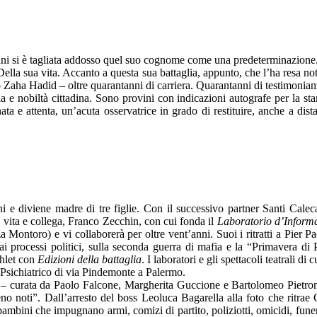
t’anni si è tagliata addosso quel suo cognome come una predeterminazione
Della sua vita. Accanto a questa sua battaglia, appunto, che l’ha resa n
 Zaha Hadid – oltre quarantanni di carriera. Quarantanni di testimonianz
e nobiltà cittadina. Sono provini con indicazioni autografe per la stamp
a e attenta, un’acuta osservatrice in grado di restituire, anche a dist
ni e diviene madre di tre figlie. Con il successivo partner Santi Cal
i vita e collega, Franco Zecchin, con cui fonda il
Laboratorio d’Inform
a Montoro) e vi collaborerà per oltre vent’anni. Suoi i ritratti a Pier 
ai processi politici, sulla seconda guerra di mafia e la “Primavera di
phlet con
Edizioni della battaglia
. I laboratori e gli spettacoli teatrali di 
le Psichiatrico di via Pindemonte a Palermo.
– curata da Paolo Falcone, Margherita Guccione e Bartolomeo Pietroma
meno noti”. Dall’arresto del boss Leoluca Bagarella alla foto che ritr
bambini che impugnano armi, comizi di partito, poliziotti, omicidi, funer