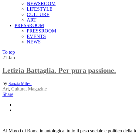
NEWSROOM
LIFESTYLE
CULTURE
ART
PRESSROOM
PRESSROOM
EVENTS
NEWS
To top
21
Jan
Letizia Battaglia. Per pura passione.
by
Sanzia Milesi
Art
,
Cultura
,
Magazine
Share
Al Maxxi di Roma in antologica, tutto il peso sociale e politico della f