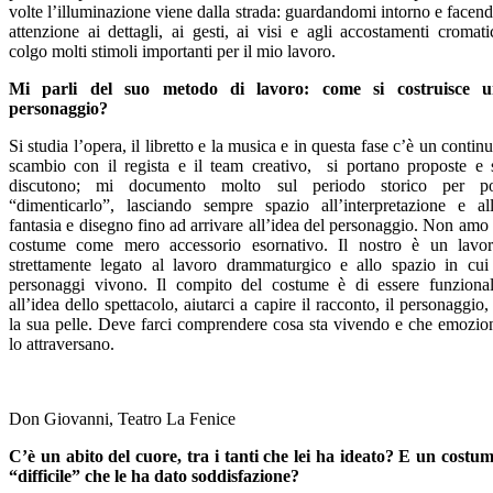
volte l’illuminazione viene dalla strada: guardandomi intorno e facen
attenzione ai dettagli, ai gesti, ai visi e agli accostamenti cromati
colgo molti stimoli importanti per il mio lavoro.
Mi parli del suo metodo di lavoro: come si costruisce u
personaggio?
Si studia l’opera, il libretto e la musica e in questa fase c’è un contin
scambio con il regista e il team creativo, si portano proposte e 
discutono; mi documento molto sul periodo storico per p
“dimenticarlo”, lasciando sempre spazio all’interpretazione e al
fantasia e disegno fino ad arrivare all’idea del personaggio. Non amo 
costume come mero accessorio esornativo. Il nostro è un lavo
strettamente legato al lavoro drammaturgico e allo spazio in cui
personaggi vivono. Il compito del costume è di essere funziona
all’idea dello spettacolo, aiutarci a capire il racconto, il personaggio,
la sua pelle. Deve farci comprendere cosa sta vivendo e che emozio
lo attraversano.
Don Giovanni, Teatro La Fenice
C’è un abito del cuore, tra i tanti che lei ha ideato? E un costu
“difficile” che le ha dato soddisfazione?