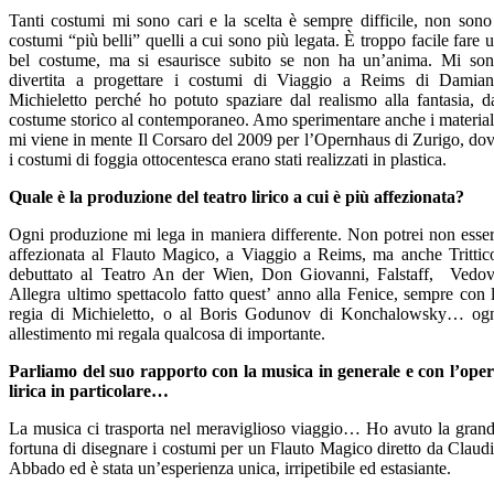
Tanti costumi mi sono cari e la scelta è sempre difficile, non sono
costumi “più belli” quelli a cui sono più legata. È troppo facile fare 
bel costume, ma si esaurisce subito se non ha un’anima. Mi so
divertita a progettare i costumi di Viaggio a Reims di Damia
Michieletto perché ho potuto spaziare dal realismo alla fantasia, d
costume storico al contemporaneo. Amo sperimentare anche i material
mi viene in mente Il Corsaro del 2009 per l’Opernhaus di Zurigo, do
i costumi di foggia ottocentesca erano stati realizzati in plastica.
Quale è la produzione del teatro lirico a cui è più affezionata?
Ogni produzione mi lega in maniera differente. Non potrei non esse
affezionata al Flauto Magico, a Viaggio a Reims, ma anche Trittic
debuttato al Teatro An der Wien, Don Giovanni, Falstaff, Vedo
Allegra ultimo spettacolo fatto quest’ anno alla Fenice, sempre con 
regia di Michieletto, o al Boris Godunov di Konchalowsky… og
allestimento mi regala qualcosa di importante.
Parliamo del suo rapporto con la musica in generale e con l’ope
lirica in particolare…
La musica ci trasporta nel meraviglioso viaggio… Ho avuto la gran
fortuna di disegnare i costumi per un Flauto Magico diretto da Claud
Abbado ed è stata un’esperienza unica, irripetibile ed estasiante.