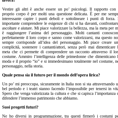
lavora?
Vestire gli altri è anche essere un po’ psicologi. Il rapporto con 
proprio corpo è per molti una questione delicata. È per me semp
interessante capire i punti deboli e sottolineare i punti di forza.
importante comprendere le esigenze di chi si ha davanti, confrontars
ascoltare e aiutare. Mi piace valorizzare la bellezza, ma la meta per 
è raggiungere l’anima del personaggio. Molti cantanti conosco
perfettamente il loro corpo e sanno come valorizzarsi, ma questo n
sempre corrisponde all’idea del personaggio. Mi piace creare u
complicità, sostenere i cantanti/attori, senza però mai dimenticare 
meta che ci permette di comprendere un racconto attraverso il lo
costume. Ammiro l’intelligenza delle primedonne che dimenticano 
moda e il proprio “io” e si immedesimano totalmente nel costume, n
personaggio, nella storia.
Quale pensa sia il futuro per il mondo dell’opera lirica?
Un po’ mi preoccupa, sicuramente in Italia non si sta attraversando 
bel periodo e i teatri stanno facendo l’impossibile per tenersi in vit
Spero che venga valorizzata la cultura e che si capisca l’importanza 
difendere l’immenso patrimonio che abbiamo.
Suoi progetti futuri?
Ne ho diversi in programmazione, tra questi firmerò i costumi p