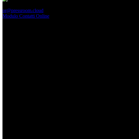
PressRoom
pr@pressroom.cloud
Modulo Contatti Online
MAGAZINE
LA PRINCIPESSA E LA GUERRIERA. Ovvero, di chi
parliamo quando parliamo di Turandot?
Dom, Giugno 28.
GARBO acquisisce Alex Signoretti, eccellenza