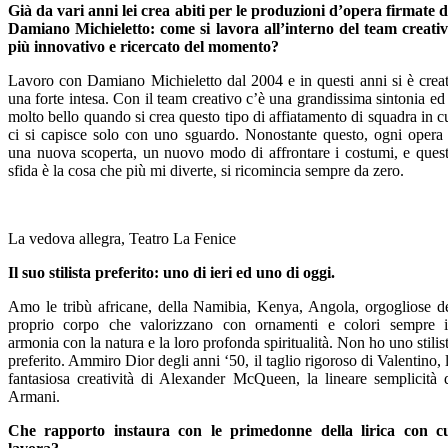
Già da vari anni lei crea abiti per le produzioni d’opera firmate 
Damiano Michieletto: come si lavora all’interno del team creati
più innovativo e ricercato del momento?
Lavoro con Damiano Michieletto dal 2004 e in questi anni si è crea
una forte intesa. Con il team creativo c’è una grandissima sintonia ed
molto bello quando si crea questo tipo di affiatamento di squadra in c
ci si capisce solo con uno sguardo. Nonostante questo, ogni opera
una nuova scoperta, un nuovo modo di affrontare i costumi, e ques
sfida è la cosa che più mi diverte, si ricomincia sempre da zero.
La vedova allegra, Teatro La Fenice
Il suo stilista preferito: uno di ieri ed uno di oggi.
Amo le tribù africane, della Namibia, Kenya, Angola, orgogliose d
proprio corpo che valorizzano con ornamenti e colori sempre 
armonia con la natura e la loro profonda spiritualità. Non ho uno stilis
preferito. Ammiro Dior degli anni ‘50, il taglio rigoroso di Valentino, 
fantasiosa creatività di Alexander McQueen, la lineare semplicità 
Armani.
Che rapporto instaura con le primedonne della lirica con c