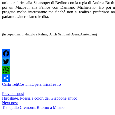
un’opera lirica alla Staatsoper di Berlino con la regia di Andrea Breth
poi un Macbeth alla Fenice con Damiano Michieletto. Ho poi 
progetto molto interessante ma finché non si realizza preferisco n
parlarne…incrociamo le dita.
(In copertina: Il viaggio a Reims, Dutch National Opera, Amsterdam)
Facebook
Twitter
WhatsApp
Carla Teti
Costumi
Opera lirica
Teatro
Condividi
Previous post
Hiroshige. Poesia a colori del Giappone antico
Next post
Tranquillo Cremona. Ritorno a Milano