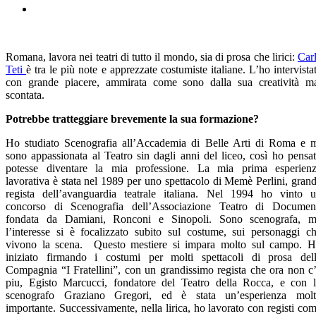
Romana, lavora nei teatri di tutto il mondo, sia di prosa che lirici:
Car
Teti
è tra le più note e apprezzate costumiste italiane. L’ho intervista
con grande piacere, ammirata come sono dalla sua creatività m
scontata.
Potrebbe tratteggiare brevemente la sua formazione?
Ho studiato Scenografia all’Accademia di Belle Arti di Roma e 
sono appassionata al Teatro sin dagli anni del liceo, così ho pensa
potesse diventare la mia professione. La mia prima esperien
lavorativa è stata nel 1989 per uno spettacolo di Memè Perlini, gran
regista dell’avanguardia teatrale italiana. Nel 1994 ho vinto 
concorso di Scenografia dell’Associazione Teatro di Documen
fondata da Damiani, Ronconi e Sinopoli. Sono scenografa, 
l’interesse si è focalizzato subito sul costume, sui personaggi c
vivono la scena. Questo mestiere si impara molto sul campo. 
iniziato firmando i costumi per molti spettacoli di prosa del
Compagnia “I Fratellini”, con un grandissimo regista che ora non c
piu, Egisto Marcucci, fondatore del Teatro della Rocca, e con 
scenografo Graziano Gregori, ed è stata un’esperienza mol
importante. Successivamente, nella lirica, ho lavorato con registi co