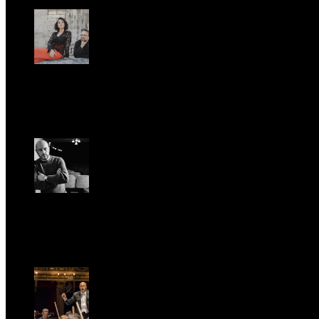
Romantic Florence va in tournée!
Gio, Gennaio 29.
Riccardo Frizza dirige la prima mondiale di Olympia
Ven, Maggio 15.