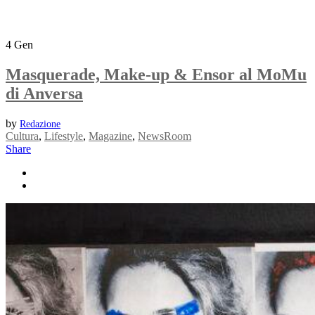
4
Gen
Masquerade, Make-up & Ensor al MoMu
di Anversa
by
Redazione
Cultura
,
Lifestyle
,
Magazine
,
NewsRoom
Share