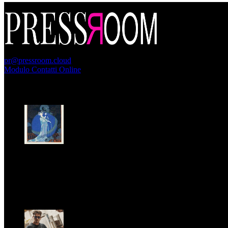
PressRoom
pr@pressroom.cloud
Modulo Contatti Online
MAGAZINE
LA PRINCIPESSA E LA GUERRIERA. Ovvero, di chi
parliamo quando parliamo di Turandot?
Dom, Giugno 28.