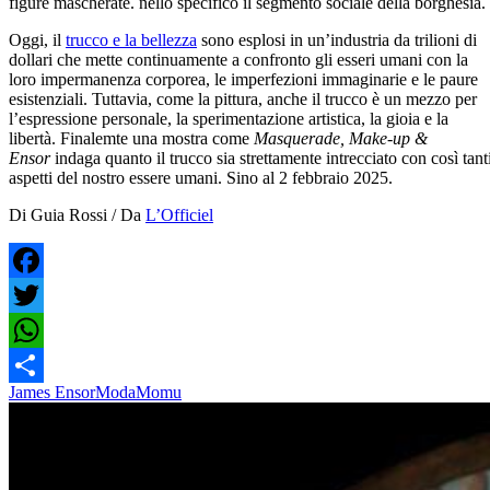
figure mascherate. nello specifico il segmento sociale della borghesia.
Oggi, il
trucco e la bellezza
sono esplosi in un’industria da trilioni di
dollari che mette continuamente a confronto gli esseri umani con la
loro impermanenza corporea, le imperfezioni immaginarie e le paure
esistenziali. Tuttavia, come la pittura, anche il trucco è un mezzo per
l’espressione personale, la sperimentazione artistica, la gioia e la
libertà. Finalemte una mostra come
Masquerade, Make-up &
Ensor
indaga quanto il trucco sia strettamente intrecciato con così tant
aspetti del nostro essere umani. Sino al 2 febbraio 2025.
Di Guia Rossi / Da
L’Officiel
Facebook
Twitter
WhatsApp
James Ensor
Moda
Momu
Condividi