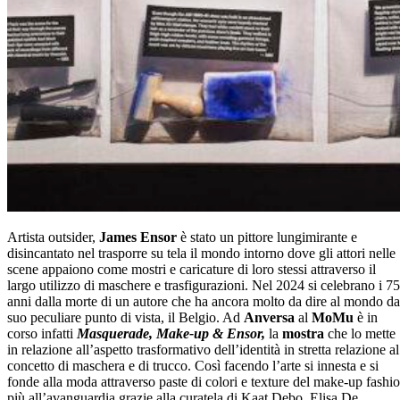
Artista outsider,
James Ensor
è stato un pittore lungimirante e
disincantato nel trasporre su tela il mondo intorno dove gli attori nelle
scene appaiono come mostri e caricature di loro stessi attraverso il
largo utilizzo di maschere e trasfigurazioni. Nel 2024 si celebrano i 75
anni dalla morte di un autore che ha ancora molto da dire al mondo da
suo peculiare punto di vista, il Belgio. Ad
Anversa
al
MoMu
è in
corso infatti
Masquerade, Make-up & Ensor,
la
mostra
che lo mette
in relazione all’aspetto trasformativo dell’identità in stretta relazione al
concetto di maschera e di trucco. Così facendo l’arte si innesta e si
fonde alla moda attraverso paste di colori e texture del make-up fashi
più all’avanguardia grazie alla curatela di Kaat Debo, Elisa De