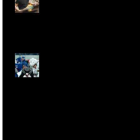
GARBO acquisisce Alex Signoretti, eccellenza
contemporanea del vetro di Murano
Sab, Aprile 11.
CLASSIC RIVALRY. Nemmeno il fenomeno Heated
Rivalry sfugge al fascino senza
tempo della musica classica
Sab, Febbraio 28.
UFFICIO STAMPA