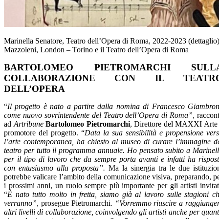
Marinella Senatore, Teatro dell’Opera di Roma, 2022-2023 (dettaglio), 
Mazzoleni, London – Torino e il Teatro dell’Opera di Roma
BARTOLOMEO PIETROMARCHI SULL
COLLABORAZIONE CON IL TEATR
DELL’OPERA
“
Il progetto è nato a partire dalla nomina di Francesco Giambro
come nuovo sovrintendente del Teatro dell’Opera di Roma”,
raccon
ad
Artribune
Bartolomeo Pietromarchi
, Direttore del MAXXI Arte
promotore del progetto. “
Data la sua sensibilità e propensione ver
l’arte contemporanea, ha chiesto al museo di curare l’immagine d
teatro per tutto il programma annuale. Ho pensato subito a Marinel
per il tipo di lavoro che da sempre porta avanti e infatti ha rispos
con entusiasmo alla proposta”.
Ma la sinergia tra le due istituzio
potrebbe valicare l’ambito della comunicazione visiva, preparando, p
i prossimi anni, un ruolo sempre più importante per gli artisti invitat
“
È nato tutto molto in fretta, siamo già al lavoro sulle stagioni c
verranno”,
prosegue Pietromarchi
. “Vorremmo riuscire a raggiunge
altri livelli di collaborazione, coinvolgendo gli artisti anche per quan