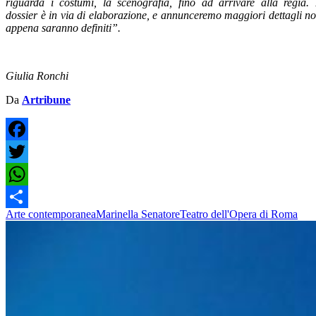
riguarda i costumi, la scenografia, fino ad arrivare alla regia. 
dossier è in via di elaborazione, e annunceremo maggiori dettagli n
appena saranno definiti”.
Giulia Ronchi
Da
Artribune
Facebook
Twitter
WhatsApp
Arte contemporanea
Marinella Senatore
Teatro dell'Opera di Roma
Condividi