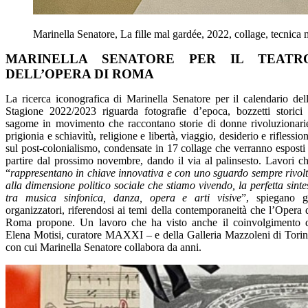
Marinella Senatore, La fille mal gardée, 2022, collage, tecnic
MARINELLA SENATORE PER IL TEATR
DELL’OPERA DI ROMA
La ricerca iconografica di Marinella Senatore per il calendario del
Stagione 2022/2023 riguarda fotografie d’epoca, bozzetti storici
sagome in movimento che raccontano storie di donne rivoluzionari
prigionia e schiavitù, religione e libertà, viaggio, desiderio e riflessio
sul post-colonialismo, condensate in 17 collage che verranno esposti
partire dal prossimo novembre, dando il via al palinsesto. Lavori c
“
rappresentano in chiave innovativa e con uno sguardo sempre rivol
alla dimensione politico sociale che stiamo vivendo, la perfetta sinte
tra musica sinfonica, danza, opera e arti visive
”, spiegano g
organizzatori, riferendosi ai temi della contemporaneità che l’Opera 
Roma propone. Un lavoro che ha visto anche il coinvolgimento 
Elena Motisi, curatore MAXXI – e della Galleria Mazzoleni di Tori
con cui Marinella Senatore collabora da anni.