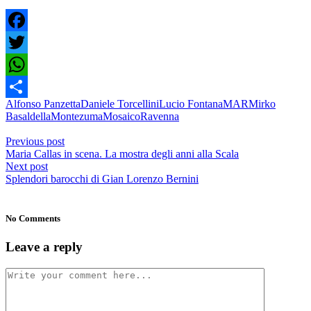
Facebook
Twitter
WhatsApp
Alfonso Panzetta
Daniele Torcellini
Lucio Fontana
MAR
Mirko
Condividi
Basaldella
Montezuma
Mosaico
Ravenna
Previous post
Maria Callas in scena. La mostra degli anni alla Scala
Next post
Splendori barocchi di Gian Lorenzo Bernini
No Comments
Leave a reply