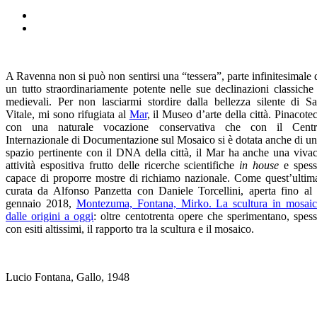
A Ravenna non si può non sentirsi una “tessera”, parte infinitesimale 
un tutto straordinariamente potente nelle sue declinazioni classiche
medievali. Per non lasciarmi stordire dalla bellezza silente di S
Vitale, mi sono rifugiata al
Mar
, il Museo d’arte della città. Pinacote
con una naturale vocazione conservativa che con il Cent
Internazionale di Documentazione sul Mosaico si è dotata anche di u
spazio pertinente con il DNA della città, il Mar ha anche una viva
attività espositiva frutto delle ricerche scientifiche
in house
e spes
capace di proporre mostre di richiamo nazionale. Come quest’ultim
curata da Alfonso Panzetta con Daniele Torcellini, aperta fino al
gennaio 2018,
Montezuma, Fontana, Mirko. La scultura in mosai
dalle origini a oggi
: oltre centotrenta opere che sperimentano, spes
con esiti altissimi, il rapporto tra la scultura e il mosaico.
Lucio Fontana, Gallo, 1948