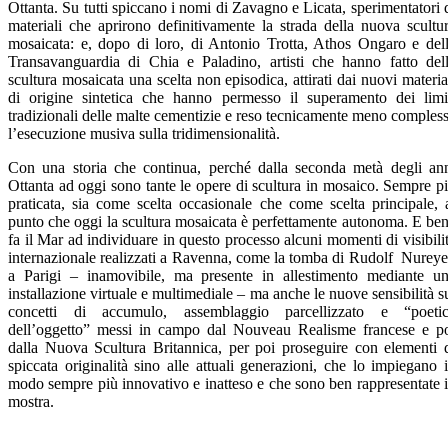
Ottanta. Su tutti spiccano i nomi di Zavagno e Licata, sperimentatori 
materiali che aprirono definitivamente la strada della nuova scultu
mosaicata: e, dopo di loro, di Antonio Trotta, Athos Ongaro e del
Transavanguardia di Chia e Paladino, artisti che hanno fatto del
scultura mosaicata una scelta non episodica, attirati dai nuovi materia
di origine sintetica che hanno permesso il superamento dei limi
tradizionali delle malte cementizie e reso tecnicamente meno comples
l’esecuzione musiva sulla tridimensionalità.
Con una storia che continua, perché dalla seconda metà degli an
Ottanta ad oggi sono tante le opere di scultura in mosaico. Sempre p
praticata, sia come scelta occasionale che come scelta principale, 
punto che oggi la scultura mosaicata è perfettamente autonoma. E be
fa il Mar ad individuare in questo processo alcuni momenti di visibili
internazionale realizzati a Ravenna, come la tomba di Rudolf Nurey
a Parigi – inamovibile, ma presente in allestimento mediante u
installazione virtuale e multimediale – ma anche le nuove sensibilità s
concetti di accumulo, assemblaggio parcellizzato e “poeti
dell’oggetto” messi in campo dal Nouveau Realisme francese e p
dalla Nuova Scultura Britannica, per poi proseguire con elementi 
spiccata originalità sino alle attuali generazioni, che lo impiegano 
modo sempre più innovativo e inatteso e che sono ben rappresentate 
mostra.