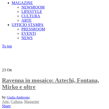
MAGAZINE
NEWSROOM
LIFESTYLE
CULTURA
ARTE
UFFICIO STAMPA
PRESSROOM
EVENTI
NEWS
To top
23
Ott
Ravenna in mosaico: Aztechi, Fontana,
Mirko e oltre
by
Giulia Ambrosio
Arte
,
Cultura
,
Magazine
Share