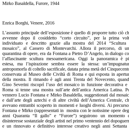
Mirko Basaldella, Furore, 1944
Enrica Borghi, Venere, 2016
L’assunto principale dell’esposizione è quello di proporre tutto ciò c
avvenne dopo il cosiddetto “corto circuito”, per la prima vol
individuato e descritto grazie alla mostra del 2014 “Scultura
mosaico”, al Cassero di Montevarchi. Allora il percorso, di u
quarantina di opere, era da Fontana a Pietro D’Angelo, in dialogo c
l’affascinante scultura mesoamericana. Oggi la panoramica è p
estesa, ma l’ispirazione sembra essere la stessa: un’impugnatu
antropomorfa di coltello sacrificale, datata prima metà del Cinquecent
conservata al Museo delle Civiltà di Roma e qui esposta in apertu
della mostra. Il rimando è agli anni Trenta del Novecento, quan
Gino Severini riscoprì l’uso del mosaico in funzione decorativa e
Roma si tenne una mostra sull’arte dell’antica America Latina. P
vennero Lucio Fontana e Mirko Basaldella, suggestionati dal mosai
e dall’arte degli aztechi e di altre civiltà dell’America Centrale, c
avevano entrambi scoperto in momenti e luoghi diversi. Ai precurso
Fontana e Mirko (rappresentati in mostra con le notissime opere deg
anni Quaranta “Il gallo” e “Furore”) seguirono un momento 
disinteresse sostanziale degli artisti nel primo ventennio del dopoguer
e un rinnovato e definitivo interesse creativo negli anni Settanta