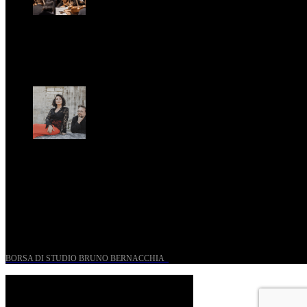
St. Matthew Passion according to Onofri
Sun, April 6.
Romantic Florence goes on tour!
Thu, January 29.
UN PROGETTO PER I GIOVANI STORICI
BORSA DI STUDIO BRUNO BERNACCHIA
@ 2026 PressRoom – All Rights Reserved.