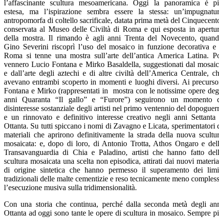
l’affascinante scultura mesoamericana. Oggi la panoramica è p
estesa, ma l’ispirazione sembra essere la stessa: un’impugnatu
antropomorfa di coltello sacrificale, datata prima metà del Cinquecent
conservata al Museo delle Civiltà di Roma e qui esposta in apertu
della mostra. Il rimando è agli anni Trenta del Novecento, quan
Gino Severini riscoprì l’uso del mosaico in funzione decorativa e
Roma si tenne una mostra sull’arte dell’antica America Latina. P
vennero Lucio Fontana e Mirko Basaldella, suggestionati dal mosai
e dall’arte degli aztechi e di altre civiltà dell’America Centrale, c
avevano entrambi scoperto in momenti e luoghi diversi. Ai precurso
Fontana e Mirko (rappresentati in mostra con le notissime opere deg
anni Quaranta “Il gallo” e “Furore”) seguirono un momento 
disinteresse sostanziale degli artisti nel primo ventennio del dopoguer
e un rinnovato e definitivo interesse creativo negli anni Settanta
Ottanta. Su tutti spiccano i nomi di Zavagno e Licata, sperimentatori 
materiali che aprirono definitivamente la strada della nuova scultu
mosaicata: e, dopo di loro, di Antonio Trotta, Athos Ongaro e del
Transavanguardia di Chia e Paladino, artisti che hanno fatto del
scultura mosaicata una scelta non episodica, attirati dai nuovi materia
di origine sintetica che hanno permesso il superamento dei limi
tradizionali delle malte cementizie e reso tecnicamente meno comples
l’esecuzione musiva sulla tridimensionalità.
Con una storia che continua, perché dalla seconda metà degli an
Ottanta ad oggi sono tante le opere di scultura in mosaico. Sempre p