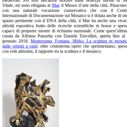
medievali. Per non lasciarmi stordire dalla bellezza silente di S
Vitale, mi sono rifugiata al
Mar
, il Museo d’arte della città. Pinacote
con una naturale vocazione conservativa che con il Cent
Internazionale di Documentazione sul Mosaico si è dotata anche di u
spazio pertinente con il DNA della città, il Mar ha anche una viva
attività espositiva frutto delle ricerche scientifiche
in house
e spes
capace di proporre mostre di richiamo nazionale. Come quest’ultim
curata da Alfonso Panzetta con Daniele Torcellini, aperta fino al
gennaio 2018,
Montezuma, Fontana, Mirko. La scultura in mosai
dalle origini a oggi
: oltre centotrenta opere che sperimentano, spes
con esiti altissimi, il rapporto tra la scultura e il mosaico.