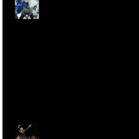
CLASSIC RIVALRY. Nemmeno il fenomeno Heated
Rivalry sfugge al fascino senza
tempo della musica classica
Sat, February 28.
PRESSROOM
test
Fri, April 11.