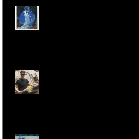
LA PRINCIPESSA E LA GUERRIERA. Ovvero, di chi
parliamo quando parliamo di Turandot?
Sun, June 28.
GARBO acquisisce Alex Signoretti, eccellenza
contemporanea del vetro di Murano
Sat, April 11.