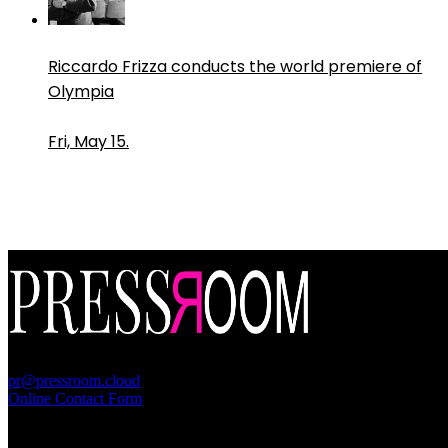
Riccardo Frizza conducts the world premiere of
Olympia
Fri, May 15.
PressRoom
pr@pressroom.cloud
Online Contact Form
MAGAZINE