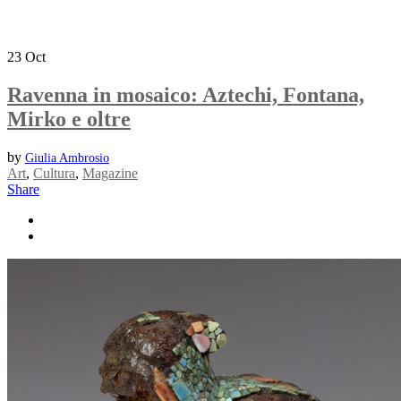
23
Oct
Ravenna in mosaico: Aztechi, Fontana,
Mirko e oltre
by
Giulia Ambrosio
Art
,
Cultura
,
Magazine
Share