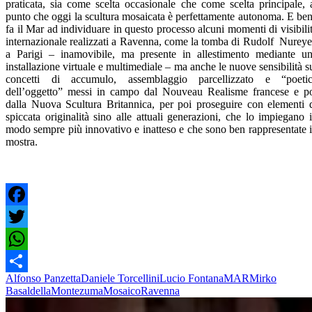
praticata, sia come scelta occasionale che come scelta principale, 
punto che oggi la scultura mosaicata è perfettamente autonoma. E be
fa il Mar ad individuare in questo processo alcuni momenti di visibili
internazionale realizzati a Ravenna, come la tomba di Rudolf Nurey
a Parigi – inamovibile, ma presente in allestimento mediante u
installazione virtuale e multimediale – ma anche le nuove sensibilità s
concetti di accumulo, assemblaggio parcellizzato e “poeti
dell’oggetto” messi in campo dal Nouveau Realisme francese e p
dalla Nuova Scultura Britannica, per poi proseguire con elementi 
spiccata originalità sino alle attuali generazioni, che lo impiegano 
modo sempre più innovativo e inatteso e che sono ben rappresentate 
mostra.
Facebook
Twitter
WhatsApp
Alfonso Panzetta
Daniele Torcellini
Lucio Fontana
MAR
Mirko
Share
Basaldella
Montezuma
Mosaico
Ravenna