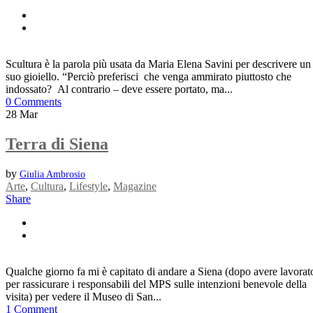
Scultura è la parola più usata da Maria Elena Savini per descrivere un
suo gioiello. “Perciò preferisci che venga ammirato piuttosto che
indossato? Al contrario – deve essere portato, ma...
0 Comments
28
Mar
Terra di Siena
by
Giulia Ambrosio
Arte
,
Cultura
,
Lifestyle
,
Magazine
Share
Qualche giorno fa mi è capitato di andare a Siena (dopo avere lavorat
per rassicurare i responsabili del MPS sulle intenzioni benevole della
visita) per vedere il Museo di San...
1 Comment