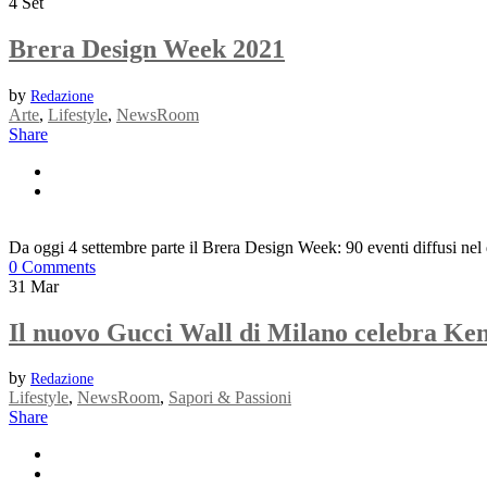
4
Set
Brera Design Week 2021
by
Redazione
Arte
,
Lifestyle
,
NewsRoom
Share
Da oggi 4 settembre parte il Brera Design Week: 90 eventi diffusi nel 
0 Comments
31
Mar
Il nuovo Gucci Wall di Milano celebra Ken
by
Redazione
Lifestyle
,
NewsRoom
,
Sapori & Passioni
Share