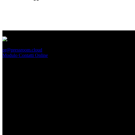
PressRoom
pr@pressroom.cloud
Modulo Contatti Online
MAGAZINE
LA PRINCIPESSA E LA GUERRIERA. Ovvero, di chi
parliamo quando parliamo di Turandot?
Dom, Giugno 28.