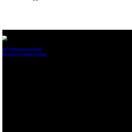
PressRoom
pr@pressroom.cloud
Modulo Contatti Online
MAGAZINE
LA PRINCIPESSA E LA GUERRIERA. Ovvero, di chi
parliamo quando parliamo di Turandot?
Dom, Giugno 28.