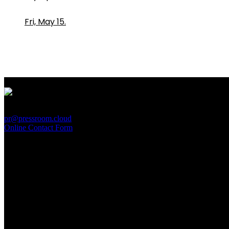
Fri, May 15.
PressRoom
pr@pressroom.cloud
Online Contact Form
MAGAZINE
LA PRINCIPESSA E LA GUERRIERA. Ovvero, di chi