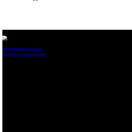
PressRoom
pr@pressroom.cloud
Modulo Contatti Online
MAGAZINE
LA PRINCIPESSA E LA GUERRIERA. Ovvero, di chi
parliamo quando parliamo di Turandot?
Dom, Giugno 28.