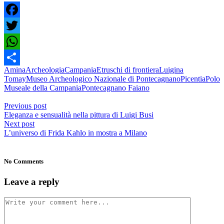
Facebook
Twitter
WhatsApp
Amina
Archeologia
Campania
Etruschi di frontiera
Luigina
Condividi
Tomay
Museo Archeologico Nazionale di Pontecagnano
Picentia
Polo
Museale della Campania
Pontecagnano Faiano
Previous post
Eleganza e sensualità nella pittura di Luigi Busi
Next post
L’universo di Frida Kahlo in mostra a Milano
No Comments
Leave a reply