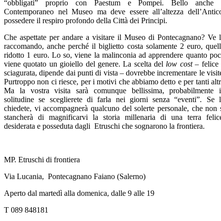
“obbligati” proprio con Paestum e Pompei. Bello anche i
Contemporaneo nel Museo ma deve essere all’altezza dell’Antic
possedere il respiro profondo della Città dei Principi.
Che aspettate per andare a visitare il Museo di Pontecagnano? Ve 
raccomando, anche perché il biglietto costa solamente 2 euro, quel
ridotto 1 euro. Lo so, viene la malinconia ad apprendere quanto po
viene quotato un gioiello del genere. La scelta del
low cost
– felice
sciagurata, dipende dai punti di vista – dovrebbe incrementare le visit
Purtroppo non ci riesce, per i motivi che abbiamo detto e per tanti altr
Ma la vostra visita sarà comunque bellissima, probabilmente 
solitudine se sceglierete di farla nei giorni senza “eventi”. Se 
chiedete, vi accompagnerà qualcuno del solerte personale, che non 
stancherà di magnificarvi la storia millenaria di una terra felic
desiderata e posseduta dagli Etruschi che sognarono la frontiera.
MP. Etruschi di frontiera
Via Lucania, Pontecagnano Faiano (Salerno)
Aperto dal martedì alla domenica, dalle 9 alle 19
T 089 848181