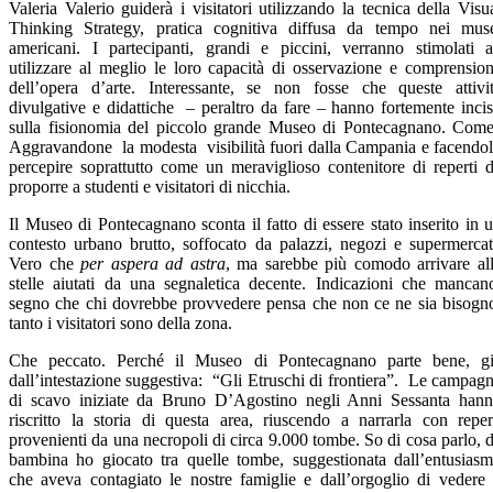
Valeria Valerio guiderà i visitatori utilizzando la tecnica della Visu
Thinking Strategy, pratica cognitiva diffusa da tempo nei mus
americani.
I partecipanti, grandi e piccini, verranno stimolati 
utilizzare al meglio le loro capacità di osservazione e comprensio
dell’opera d’arte. Interessante, se non fosse che queste attivi
divulgative e didattiche – peraltro da fare – hanno fortemente inci
sulla fisionomia del piccolo grande Museo di Pontecagnano. Com
Aggravandone la modesta visibilità fuori dalla Campania e facendo
percepire soprattutto come un meraviglioso contenitore di reperti 
proporre a studenti e visitatori di nicchia.
Il Museo di Pontecagnano sconta il fatto di essere stato inserito in 
contesto urbano brutto, soffocato da palazzi, negozi e supermercat
Vero che
per aspera ad astra
, ma sarebbe più comodo arrivare al
stelle aiutati da una segnaletica decente. Indicazioni che mancan
segno che chi dovrebbe provvedere pensa che non ce ne sia bisogn
tanto i visitatori sono della zona.
Che peccato.
Perché il Museo di Pontecagnano parte bene, g
dall’intestazione suggestiva: “Gli Etruschi di frontiera”. Le campag
di scavo iniziate da Bruno D’Agostino negli Anni Sessanta han
riscritto la storia di questa area, riuscendo a narrarla con reper
provenienti da una necropoli di circa 9.000 tombe. So di cosa parlo, 
bambina ho giocato tra quelle tombe, suggestionata dall’entusias
che aveva contagiato le nostre famiglie e dall’orgoglio di vedere 