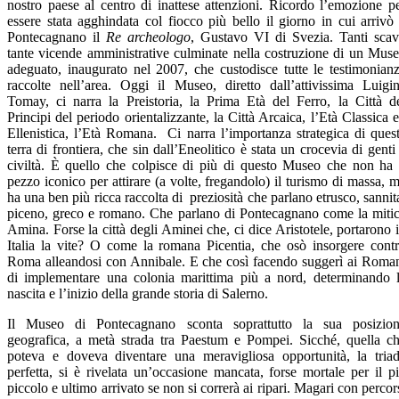
nostro paese al centro di inattese attenzioni. Ricordo l’emozione p
essere stata agghindata col fiocco più bello il giorno in cui arrivò
Pontecagnano il
Re archeologo
, Gustavo VI di Svezia. Tanti scav
tante vicende amministrative culminate nella costruzione di un Mus
adeguato, inaugurato nel 2007, che custodisce tutte le testimonian
raccolte nell’area. Oggi il Museo, diretto dall’attivissima Luigi
Tomay, ci narra la Preistoria, la Prima Età del Ferro, la Città d
Principi del periodo orientalizzante, la Città Arcaica, l’Età Classica 
Ellenistica, l’Età Romana. Ci narra l’importanza strategica di ques
terra di frontiera, che sin dall’Eneolitico è stata un crocevia di genti
civiltà. È quello che colpisce di più di questo Museo che non ha 
pezzo iconico per attirare (a volte, fregandolo) il turismo di massa, 
ha una ben più ricca raccolta di preziosità che parlano etrusco, sannit
piceno, greco e romano. Che parlano di Pontecagnano come la miti
Amina. Forse la città degli Aminei che, ci dice Aristotele, portarono 
Italia la vite? O come la romana Picentia, che osò insorgere cont
Roma alleandosi con Annibale. E che così facendo suggerì ai Roma
di implementare una colonia marittima più a nord, determinando 
nascita e l’inizio della grande storia di Salerno.
Il Museo di Pontecagnano sconta soprattutto la sua posizio
geografica, a metà strada tra Paestum e Pompei. Sicché, quella c
poteva e doveva diventare una meravigliosa opportunità, la tria
perfetta, si è rivelata un’occasione mancata, forse mortale per il p
piccolo e ultimo arrivato se non si correrà ai ripari. Magari con percor