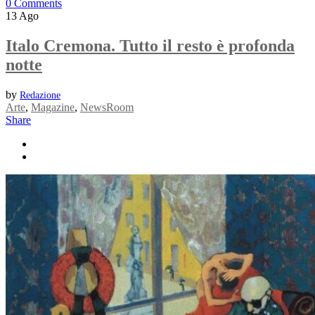
0 Comments
13
Ago
Italo Cremona. Tutto il resto è profonda
notte
by
Redazione
Arte
,
Magazine
,
NewsRoom
Share