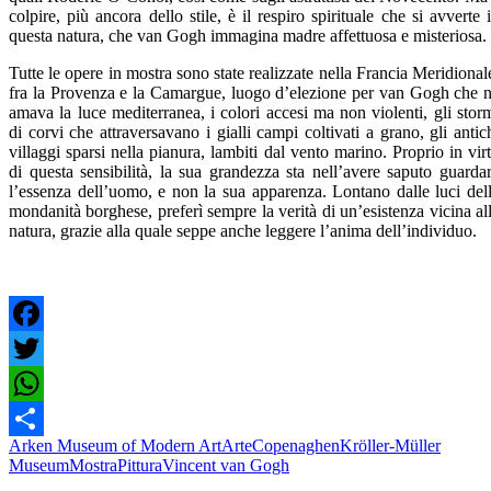
colpire, più ancora dello stile, è il respiro spirituale che si avverte 
questa natura, che van Gogh immagina madre affettuosa e misteriosa.
Tutte le opere in mostra sono state realizzate nella Francia Meridional
fra la Provenza e la Camargue, luogo d’elezione per van Gogh che 
amava la luce mediterranea, i colori accesi ma non violenti, gli stor
di corvi che attraversavano i gialli campi coltivati a grano, gli antic
villaggi sparsi nella pianura, lambiti dal vento marino. Proprio in vir
di questa sensibilità, la sua grandezza sta nell’avere saputo guarda
l’essenza dell’uomo, e non la sua apparenza. Lontano dalle luci del
mondanità borghese, preferì sempre la verità di un’esistenza vicina al
natura, grazie alla quale seppe anche leggere l’anima dell’individuo.
Facebook
Twitter
WhatsApp
Arken Museum of Modern Art
Arte
Copenaghen
Kröller-Müller
Condividi
Museum
Mostra
Pittura
Vincent van Gogh