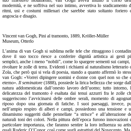
suo riflessivo isolamento, van Gogh aveva intuito il corso del
modernità, e ne soffriva nel suo intimo, avvertiva lo sradicamento 
ritmi, usi e costumi millenari che sarebbe stato soltanto foriero 
angoscia e disagio.
Vincent van Gogh, Pini al tramonto, 1889, Kröller-Müller
Museum, Otterlo
L’anima di van Gogh si sublima nelle tele che ritraggono i contadin
dove il suo tocco riesce a conferire dignità artistica ai gesti p
semplici, anche i meno “nobili”, come lo spargere sementi sui campi,
rivoltare le zolle di terra. Evidenti i richiami al naturalismo letterario 
Zola, che però qui si vela di poesia, stando a quanto affermò lo stes
van Gogh: «Vorrei dipingere uomini e donne con quel non so che 
eterno».
Il seminatore
(1888), possiede la lirica bellezza che sorge dal
natura addomesticata dall’onesto lavoro dell’uomo; tutto intorno, 
delicatezza del tramonto è esaltata dai tenui azzurri fra le zolle c
suggeriscono l’avvicinarsi delle ombre serali, momento di agogna
riposo dopo una giornata di fatiche. I suoi paesaggi, invece, p
nell’ampio respiro di alberi e campi, possiedono una tensione e 
dinamismo suggeriti dalle pennellate “a strisce” e all’alterazione d
naturali toni dei colori. Nella pittura dell’epoca furono innovazioni 
particolare importanza, che faranno sentire la loro influenza su artis
quali Roderic O’Conor, così come sugli astrattisti del Novecento. Ma