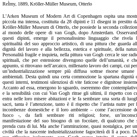
ReÌmy, 1889, Kröller-Müller Museum, Otterlo
L’Arken Museum of Modern Art di Copenhagen ospita una most
piccola ma intensa, costituita da 28 dipinti e 11 disegni in prestito d
Kröller-Müller Museum di Otterlo, che possiede la seconda collezio
al mondo delle opere di van Gogh, dopo Amsterdam. Osservan
questi dipinti, emerge il personalissimo linguaggio che rivela 
spiritualità del suo approccio artistico, di una pittura che guarda al
dignità del lavoro e alla bellezza, estetica e spirituale, della natur
Personalità fragile e inquieta, nella pittura van Gogh cerca le sue radi
spirituali, che per estensione divengono quelle dell’umanità, e ch
appunto, si ritrovano nell’arcaico, millenario lavoro dei campi, cui pe
un’industrializzazione sempre più diffusa sottrae risorse umane
ambientali. Desta quindi una certa commozione la spartana dignità 
questi interni, testimoni silenziosi di vite faticose e dignitose insiem
Accanto ad essa, emergono lo sguardo, oseremmo dire contemplativ
e la sensibilità con cui Van Gogh ritrae gli ultimi, il rispetto con c
entra nelle loro misere abitazioni e le fa sembrare una sorta di luog
sacri, tanta è l’attenzione, tanto è il rispetto che l’artista nutre per 
incombenze domestiche e il loro ambiente – come l’accensione d
fuoco -, da farli sembrare riti religiosi; forse, un’inconsc
manifestazione del suo bisogno di un focolare, di qualcuno che 
prenda cura di lui. Ma anche l’ammirazione, quasi nostalgica, per u
civiltà che la nascente industrializzazione fagociterà di lì a poco. D