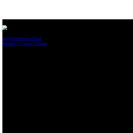
PressRoom
pr@pressroom.cloud
Modulo Contatti Online
MAGAZINE
LA PRINCIPESSA E LA GUERRIERA. Ovvero, di chi
parliamo quando parliamo di Turandot?
Dom, Giugno 28.