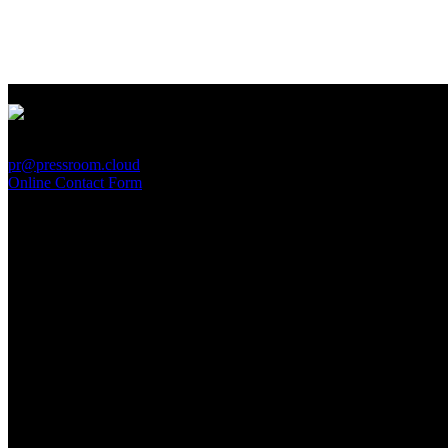
PressRoom
pr@pressroom.cloud
Online Contact Form
MAGAZINE
LA PRINCIPESSA E LA GUERRIERA. Ovvero, di chi
parliamo quando parliamo di Turandot?
Sun, June 28.