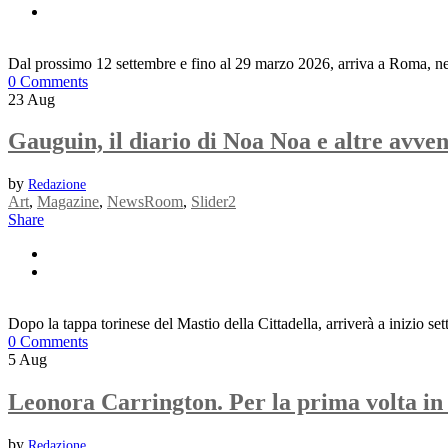
Dal prossimo 12 settembre e fino al 29 marzo 2026, arriva a Roma, 
0 Comments
23
Aug
Gauguin, il diario di Noa Noa e altre avv
by
Redazione
Art
,
Magazine
,
NewsRoom
,
Slider2
Share
Dopo la tappa torinese del Mastio della Cittadella, arriverà a inizio s
0 Comments
5
Aug
Leonora Carrington. Per la prima volta in 
by
Redazione