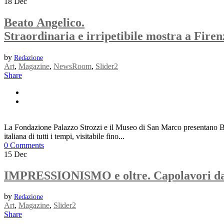
18
Dec
Beato Angelico.
Straordinaria e irripetibile mostra a Firen
by
Redazione
Art
,
Magazine
,
NewsRoom
,
Slider2
Share
La Fondazione Palazzo Strozzi e il Museo di San Marco presentano Beato 
italiana di tutti i tempi, visitabile fino...
0 Comments
15
Dec
IMPRESSIONISMO e oltre. Capolavori dal D
by
Redazione
Art
,
Magazine
,
Slider2
Share