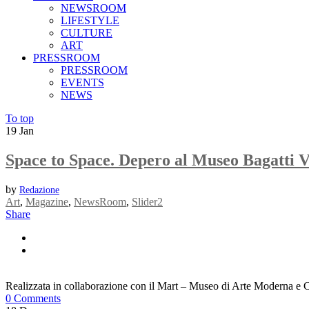
NEWSROOM
LIFESTYLE
CULTURE
ART
PRESSROOM
PRESSROOM
EVENTS
NEWS
To top
19
Jan
Space to Space. Depero al Museo Bagatti V
by
Redazione
Art
,
Magazine
,
NewsRoom
,
Slider2
Share
Realizzata in collaborazione con il Mart – Museo di Arte Moderna e Co
0 Comments