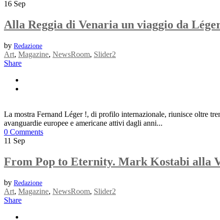
16
Sep
Alla Reggia di Venaria un viaggio da Léger
by
Redazione
Art
,
Magazine
,
NewsRoom
,
Slider2
Share
La mostra Fernand Léger !, di profilo internazionale, riunisce oltre tr
avanguardie europee e americane attivi dagli anni...
0 Comments
11
Sep
From Pop to Eternity. Mark Kostabi alla 
by
Redazione
Art
,
Magazine
,
NewsRoom
,
Slider2
Share