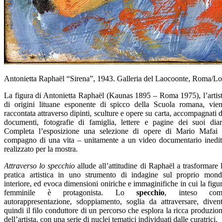
Antonietta Raphaël “Sirena”, 1943. Galleria del Laocoonte, Roma/L
La figura di Antonietta Raphaël (Kaunas 1895 – Roma 1975), l’artis
di origini lituane esponente di spicco della Scuola romana, vie
raccontata attraverso dipinti, sculture e opere su carta, accompagnati 
documenti, fotografie di famiglia, lettere e pagine dei suoi diar
Completa l’esposizione una selezione di opere di Mario Mafai
compagno di una vita – unitamente a un video documentario inedi
realizzato per la mostra.
Attraverso lo specchio
allude all’attitudine di Raphaël a trasformare 
pratica artistica in uno strumento di indagine sul proprio mon
interiore, ed evoca dimensioni oniriche e immaginifiche in cui la figu
femminile è protagonista. Lo
specchio
, inteso com
autorappresentazione, sdoppiamento, soglia da attraversare, diven
quindi il filo conduttore di un percorso che esplora la ricca produzio
dell’artista, con una serie di nuclei tematici individuati dalle curatrici.