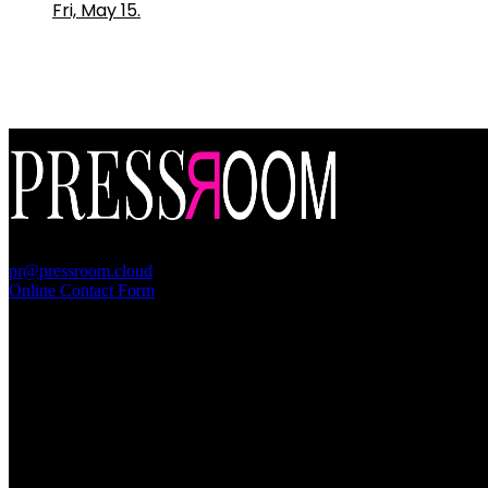
Fri, May 15.
PressRoom
pr@pressroom.cloud
Online Contact Form
MAGAZINE