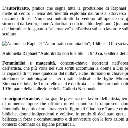
L’
autoritratto
, pratica che segna tutta la produzione di Raphaël
mette al centro il tema dell’identità esplorata dall’artista attraverso 
racconto di sé. Numerosi autoritratti la vedono all’opera con g
strumenti da lavoro, come Autoritratto con tuta blu degli anni Quaran
che introduce lo sguardo “alternativo” dell’artista sul suo lavoro e sul
scultura.
Antonietta Raphaël “Autoritratto con tuta blu”, 1940 ca. Galleria d
Femminilità e maternità
, concetti-chiave ricorrenti nell’ope
dell’artista, che più volte nei suoi scritti accomuna la donna a Dio p
la capacità di “creare qualcosa dal nulla”, e che ritornano in chiave p
strettamente autobiografica nei ritratti dedicati alle figlie Miria
Simona e Giulia, le Tre sorelle a cui è dedicata la scultura omonima d
1936, parte della collezione della Galleria Nazionale.
Le
origini ebraiche
, altra grande presenza nel lavoro dell’artista, te
di numerose opere che offrono nuovi spunti sulla rappresentazio
femminile in particolare attraverso le figure di Giuditta e Tamar: eroi
bibliche, donne indipendenti e volitive, in grado di declinare grazia
bellezza in forza e combattimento e di sovvertire con le loro azioni 
contesto dominato da logiche patriarcali.