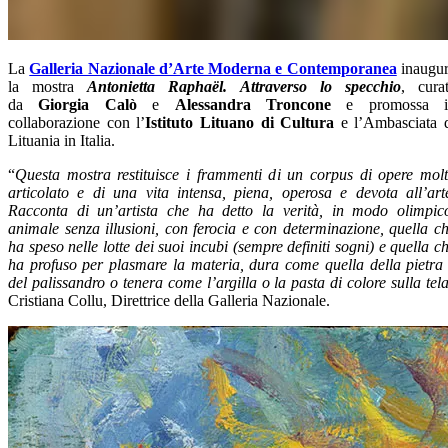
La
Galleria Nazionale d’Arte Moderna e Contemporanea
inaugu
la mostra
Antonietta Raphaël. Attraverso lo specchio
, cura
da
Giorgia Calò
e
Alessandra Troncone
e promossa i
collaborazione con l’
Istituto Lituano di Cultura
e l’Ambasciata 
Lituania in Italia.
“
Questa mostra restituisce i frammenti di un corpus di opere mol
articolato e di una vita intensa, piena, operosa e devota all’art
Racconta di un’artista che ha detto la verità, in modo olimpic
animale senza illusioni, con ferocia e con determinazione, quella c
ha speso nelle lotte dei suoi incubi (sempre definiti sogni) e quella c
ha profuso per plasmare la materia, dura come quella della pietra
del palissandro o tenera come l’argilla o la pasta di colore sulla tel
Cristiana Collu, Direttrice della Galleria Nazionale.