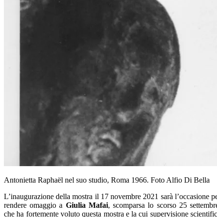
Antonietta Raphaël nel suo studio, Roma 1966. Foto Alfio Di Bella
L’inaugurazione della mostra il 17 novembre 2021 sarà l’occasione p
rendere omaggio a
Giulia Mafai
, scomparsa lo scorso 25 settembr
che ha fortemente voluto questa mostra e la cui supervisione scientifi