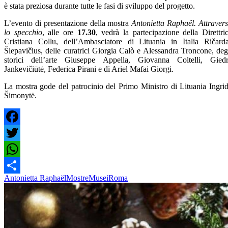
è stata preziosa durante tutte le fasi di sviluppo del progetto.
L’evento di presentazione della mostra
Antonietta Raphaël. Attraver
lo specchio
, alle ore
17.30
, vedrà la partecipazione della Direttri
Cristiana Collu, dell’Ambasciatore di Lituania in Italia Ričard
Šlepavičius, delle curatrici Giorgia Calò e Alessandra Troncone, deg
storici dell’arte Giuseppe Appella, Giovanna Coltelli, Gied
Jankevičiūtė, Federica Pirani e di Ariel Mafai Giorgi.
La mostra gode del patrocinio del Primo Ministro di Lituania Ingri
Šimonytė.
Facebook
Twitter
WhatsApp
Antonietta Raphaël
Mostre
Musei
Roma
Share