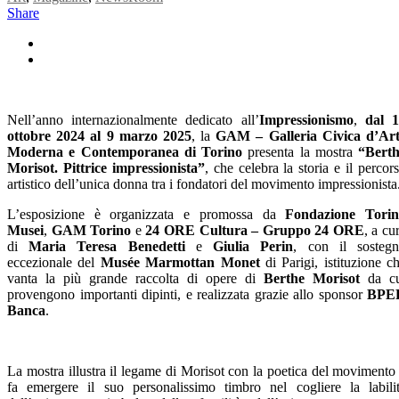
Share
Nell’anno internazionalmente dedicato all’
Impressionismo
,
dal 
ottobre 2024 al 9 marzo 2025
, la
GAM – Galleria Civica d’Ar
Moderna e Contemporanea di Torino
presenta la mostra
“Berth
Morisot. Pittrice impressionista”
,
che celebra la storia e il percor
artistico dell’unica donna tra i fondatori del movimento impressionista
L’esposizione è organizzata e promossa da
Fondazione Tori
Musei
,
GAM
Torino
e
24 ORE Cultura
– Gruppo 24 ORE
, a cu
di
Maria Teresa Benedetti
e
Giulia Perin
, con il sosteg
eccezionale del
Musée Marmottan
Monet
di Parigi, istituzione c
vanta la più grande raccolta di opere di
Berthe Morisot
da cu
provengono importanti dipinti, e realizzata grazie allo sponsor
BPE
Banca
.
La mostra illustra il legame di Morisot con la poetica del movimento
fa emergere il suo personalissimo timbro nel cogliere la labili