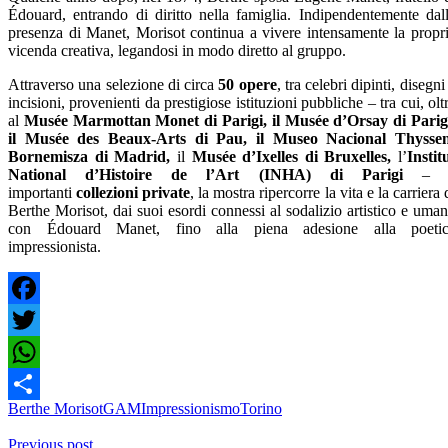
Édouard, entrando di diritto nella famiglia. Indipendentemente dal
presenza di Manet, Morisot continua a vivere intensamente la propr
vicenda creativa, legandosi in modo diretto al gruppo.
Attraverso una selezione di circa
50 opere
, tra celebri dipinti, disegni
incisioni, provenienti da prestigiose istituzioni pubbliche
– tra cui, olt
al
Musée Marmottan Monet di Parigi,
il Musée d’Orsay di Parig
il Musée des Beaux-Arts di Pau, il Museo Nacional Thysse
Bornemisza
di Madrid,
il
Musée d’Ixelles di Bruxelles,
l’
Instit
National d’Histoire de l’Art (INHA) di Parigi
– 
importanti
collezioni private
, la mostra ripercorre la vita e la carriera 
Berthe Morisot, dai suoi esordi connessi al sodalizio artistico e uma
con Édouard Manet, fino alla piena adesione alla poetic
impressionista.
Facebook
Twitter
WhatsApp
Berthe Morisot
GAM
Impressionismo
Torino
Share
Previous post