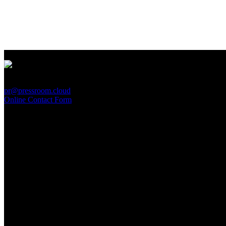
PressRoom
pr@pressroom.cloud
Online Contact Form
MAGAZINE
LA PRINCIPESSA E LA GUERRIERA. Ovvero, di chi
parliamo quando parliamo di Turandot?