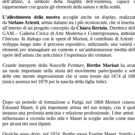
dell’attimo, a simbolo della fragilità dell’esistenza, capace 
rappresentare con grazia gli elementi della natura e della realtà.
L’allestimento della mostra
accoglie anche un
display
, realizza
da
Stefano Arienti
, artista italiano tra i più riconosciuti, che si inseris
all’interno di un progetto concepito da
Chiara Bertola
, Direttrice del
GAM – Galleria Civica di Arte Moderna e Contemporanea, intitola
l’I
ntruso
. In dialogo con le opere di Morisot, il contributo di Arienti 
sviluppa lungo tutto il percorso espositivo, utilizzando una varietà 
elementi per immaginare un contesto e un’ambientazione inedita del
opere dell’artista che arricchisce l’esperienza dei visitatori.
Grande interprete della
Nouvelle Peinture,
Berthe Morisot
ha avu
un ruolo importante nella storia del movimento partecipando a set
delle otto mostre impressioniste che si sono tenute dal 1874 al 18
(unica assenza nel 1879 per la nascita della figlia Julie).
Dopo un periodo di formazione a Parigi, nel 1868 Morisot conos
Édouard Manet, il più importante artista del suo tempo, con il qua
instaura una profonda amicizia e relazione professionale. I due artisti 
influenzano a vicenda nello stile e Manet la sceglie anche come mu
per alcuni dei suoi dipinti.
Qualche anno dopo, nel 1874, Berthe sposa Eugène Manet, fratello 